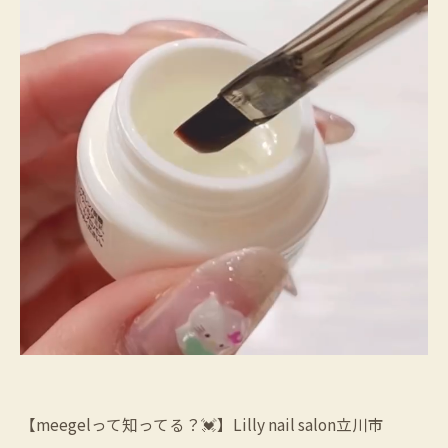
【meegelって知ってる？💓】Lilly nail salon立川市