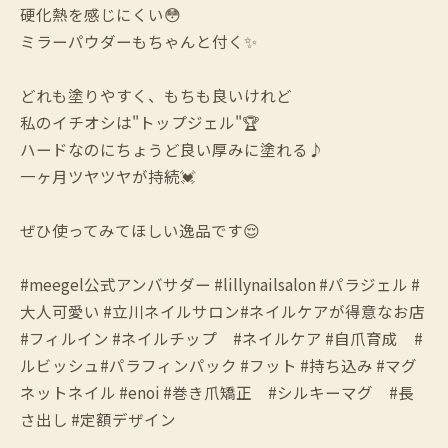
硬化熱を感じにくい😳
ミラーパウダーもちゃんと付く✨
どれも塗りやすく、もちも良いけれど
私のイチオシは"トップジェル"🏆
ハードなのにちょうど良い厚みに塗れる♪
一ヶ月ツヤツヤが持続💓
ぜひ使ってみてほしい逸品です😌
#meegel公式アンバサダー #lillynailsalon #パラジェル #
大人可愛い #立川ネイルサロン#ネイルケアが得意なお店
#フィルイン #ネイルチップ #ネイルケア #自爪育成 #
ルビッシュ#パラフィンパック #フット #持ち込み #マグ
ネットネイル #enoi #巻き爪矯正 #シルキーマグ #長
さ出し #定額デザイン