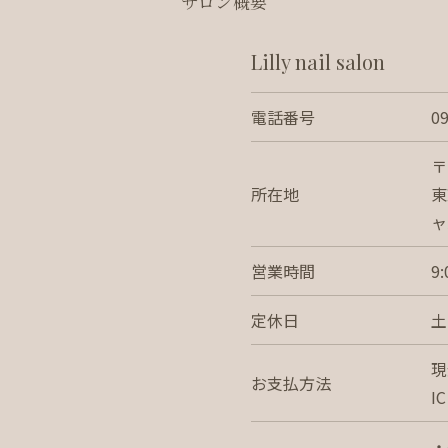
サロン概要
Lilly nail salon
電話番号
0
〒
所在地
東
ャ
営業時間
9
定休日
土
現
お支払方法
I
・