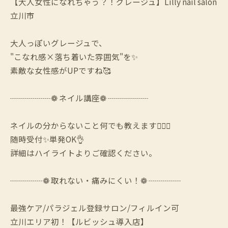
【大人女性になれちゃう？！グレージュ】Lilly nail salon
立川市
大人っぽいグレージュで、
"こなれ感×落ち着いた雰囲気"を✨
素敵な女性感がUPですね🥰
┈┈┈┈┈❁ ネイル講座❁ ┈┈┈┈┈
ネイルの分からないこと何でも教えます🙆‍♀️✨
随時受付✨単発OK👌
詳細はハイライトよりご確認ください。
┈┈┈┈❁ 取れない・痛みにくい！❁ ┈┈┈┈
最強ケア/パラジェル登録サロン/フィルイン可
立川エリア初！【ルビッシュ導入店】