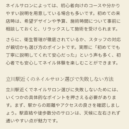
ンの基礎
ネイルサロンによっては、初心者向けのコースや分かり
ネイルサロン初心者に優しい立川駅の特徴
やすい説明を用意している場合も多いです。初めての来
とは
店時は、希望デザインや予算、施術時間について事前に
初ネイルでも安心できる立川駅の選び方ガイド
相談しておくと、リラックスして施術を受けられます。
立川駅で初心者向けネイルサロンを見つけ
さらに、衛生管理が徹底されているか、スタッフの対応
る方法
が親切かも選び方のポイントです。実際に「初めてでも
ネイルサロン選びで注目すべき立川駅のポ
丁寧に説明してくれて安心だった」という声も多く、初
イント
心者でも安心してネイル体験を楽しむことができます。
初めてでも安心のネイルサロン選びを立川
駅で実践
立川駅近くのネイルサロン選びで失敗しない方法
立川駅周辺で失敗しないネイルサロンの探
立川駅近くでネイルサロン選びに失敗しないためには、
し方
いくつかの具体的なポイントを押さえる必要がありま
初心者が立川駅で満足できるネイルサロン
す。まず、駅からの距離やアクセスの良さを確認しまし
選び
ょう。駅直結や徒歩数分のサロンは、天候に左右されず
不安ゼロへ導く初心者向けネイルサロン利用術
通いやすい点が魅力です。
立川駅でネイルサロンデビューする際の不