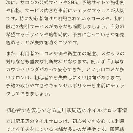
次に、サロンの公式サイトやSNS、予約サイトで施術例
安解消法
や価格、サービス内容を事前にチェックすることが大切
初心者が安心してネイルサロン利用するた
です。特に初心者向けと明記されているコースや、初回
めの立川駅活用術
限定の割引サービスがあるかも確認しましょう。自分の
希望するデザインや施術時間、予算に合っているかを見
ネイルサロン初体験を立川駅で快適に楽し
極めることが失敗を防ぐコツです。
むコツ
立川駅のネイルサロンで不安を感じない準
また、利用者の口コミ評価や衛生面の配慮、スタッフの
備のポイント
対応なども重要な判断材料となります。例えば「丁寧な
初心者が気になるネイルサロン利用時の注
カウンセリングがあって安心できた」という口コミが多
意点
いサロンは、初心者でも失敗しにくい傾向があります。
予約の取りやすさやキャンセルポリシーも事前にチェッ
立川駅利用時のネイルサロン予約と来店マナー
クしておきましょう。
ネイルサロン予約時に立川駅で気をつける
ポイント
初心者でも安心できる立川駅周辺のネイルサロン事情
立川駅のネイルサロンで押さえたい来店マ
ナー
立川駅周辺のネイルサロンは、初心者でも安心して利用
できる工夫をしている店舗が多いのが特徴です。駅直結
初心者が失敗しないためのネイルサロン予