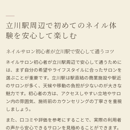
初心者でも安心できる立川駅周辺のネイル
サロン事情
立川駅のネイルサロンで快適に過ごすポイ
立川駅周辺で初めてのネイル体
ント
験を安心して楽しむ
初めて立川駅でネイルサロン利用時の注意
点
ネイルサロン初心者が立川駅で安心して通うコツ
ネイルサロン初心者が知りたい立川駅利用の基
ネイルサロン初心者が立川駅周辺で安心して通うために
本ポイント
は、まず自分の希望やライフスタイルに合ったサロンを
ネイルサロン初利用時の立川駅での基本マ
選ぶことが重要です。立川駅は駅直結の商業施設や駅近
ナー
のサロンが多く、天候や移動の負担が少ないのが大きな
立川駅でネイルサロン選びに役立つチェッ
魅力です。初心者の方は、アクセスしやすい立地やサロ
クポイント
ン内の雰囲気、施術前のカウンセリングの丁寧さを重視
初心者が立川駅で安心してネイルサロンを
しましょう。
探すコツ
また、口コミや評価を参考にすることで、実際の利用者
立川駅利用者が知っておきたいネイルサロ
の声から安心できるサロンを見極めることができます。