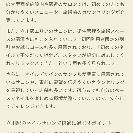
の大型商業施設内や駅近のサロンでは、初めての方でも
約方法
分かりやすいメニューや、施術前のカウンセリングが充
立川駅利用時のネイルサロン来店ルールを
実しています。
解説
また、立川駅エリアのサロンは、衛生管理や施術スペー
ネイルサロン初心者が知るべき立川駅の予
スの清潔さにも力を入れています。初回利用者限定の割
約手順
引やお試しコースも多く用意されており、「初めてのネ
自分に合うネイルサロンを立川駅で見つける方
イルで不安だったけれど、スタッフが親切に対応してく
法
れてリラックスできた」という声も多く見られます。
立川駅で自分に合ったネイルサロンを見極
めるコツ
さらに、ネイルデザインのサンプルが豊富に用意されて
いるサロンや、事前に要望を伝えやすいカウンセリング
初心者が立川駅で満足できるネイルサロン
を重視している店舗も多いです。初心者でも自分のペー
の探し方
スでネイルを楽しめる環境が整っていますので、安心し
立川駅のネイルサロン選びで重要なポイン
てチャレンジできます。
トとは
自分にぴったりのネイルサロンを立川駅で
立川駅のネイルサロンで快適に過ごすポイント
見つける方法