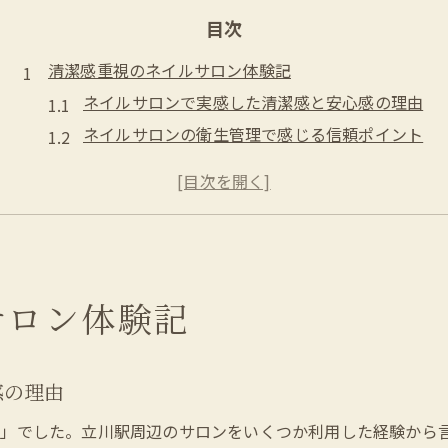
目次
清潔感重視のネイルサロン体験記
ネイルサロンで実感した清潔感と安心感の理由
ネイルサロンの衛生管理で感じる信頼ポイント
ネイルサロン体験で意識した手元の美しさとは
清潔感あふれるネイルサロン選びのコツ紹介
ネイルサロンで叶う自然な美しさの体験談
実際に感じたネイルサロンの魅力
ネイルサロンの丁寧な施術で得た満足感
サロン体験記
ネイルサロンならではの接客と居心地の良さ
ネイルサロン体験で分かる技術力の違い
感の理由
ネイルサロン選びで重視したポイントを解説
ネイルサロンの口コミから読み取る評価のコツ
感」でした。立川駅周辺のサロンをいくつか利用した経験から