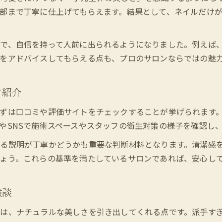
ネイルサロンで男性受けを意識するポイント
部まで丁寧に仕上げてもらえます。結果として、ネイルだけ
ネイルサロン選びで後悔しない比較基準
ネイルサロンの口コミ活用で失敗を防ぐ
で、自信を持って人前に出られるようになりました。例えば
ネイルサロンで上品な印象に仕上げる方法
をアドバイスしてもらえる点も、プロのサロンならではの魅
後悔しないネイルサロン選びの秘訣
ネイルサロンで失敗しないための比較術
ツ紹介
ネイルサロン選びで注意したいポイント解説
ずは口コミや評価サイトをチェックすることが挙げられます
ネイルサロン体験者が語る後悔しない選択法
やSNSで施術スペースやスタッフの衛生対策の様子を確認し
ネイルサロンの持ちとオフの違いを知る
る説明が丁寧かどうかも重要な判断材料となります。清潔感
ネイルサロン選びで理想を叶える準備とは
ょう。これらの基準を満たしているサロンであれば、安心し
験談
は、ナチュラルな美しさを引き出してくれる点です。派手す