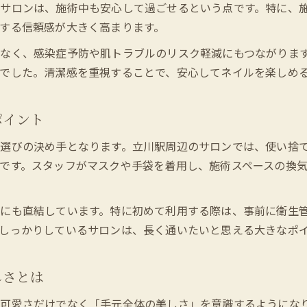
ナチュラル派が選ぶネイルサロンの特徴
サロンは、施術中も安心して過ごせるという点です。特に、
ネイルサロンで叶うナチュラルデザインの魅力
する信頼感が大きく高まります。
ネイルサロンで肌なじみ良いカラーを選ぶ方法
なく、感染症予防や肌トラブルのリスク軽減にもつながりま
ナチュラル派に人気のネイルサロンの共通点
でした。清潔感を重視することで、安心してネイルを楽しめ
ネイルサロンで自然な手元を実現するポイント
ネイルサロンで失敗しない色選びの極意
ポイント
手元が美しく見えるネイル体験を探して
選びの決め手となります。立川駅周辺のサロンでは、使い捨
ネイルサロンで手元が美しく見える理由
です。スタッフがマスクや手袋を着用し、施術スペースの換
ネイルサロン体験で分かる指先の変化
ネイルサロンで肌がきれいに映えるカラー選び
にも直結しています。特に初めて利用する際は、事前に衛生
ネイルサロンの仕上がりが印象を左右する訳
しっかりしているサロンは、長く通いたいと思える大きなポ
ネイルサロンで感じた手元ケアの重要性
好印象を叶えるネイルサロンの選び方
しさとは
ネイルサロン選びで好印象を得るチェック項目
の可愛さだけでなく「手元全体の美しさ」を意識するようにな