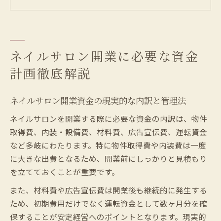
資金計画で失敗しないための注意点とは
ネイルサロン開業資金調達の具体的な方法
と流れ
ネイルサロン開業に必要な資金
一人で始めるネイルサロン資金準備のポイ
ント
計画徹底解説
低資金で自宅ネイルサロンを始めるコツ
自宅ネイルサロン開業で必要なものを厳選
ネイルサロン開業資金の現実的な内訳と管理法
しよう
ネイルサロンを開業する際に必要な資金の内訳は、物件
低資金開業のための備品リストと選び方の
取得費、内装・設備費、材料費、広告宣伝費、運転資金
工夫
など多岐にわたります。特に物件取得費や内装費は一度
自宅型ネイルサロンのメリットと注意点を
に大きな出費となるため、開業前にしっかりと見積もり
解説
を立てておくことが重要です。
ネイルサロン開業費用を抑えるアイデア集
また、材料費や広告宣伝費は開業後も継続的に発生する
無駄なく揃えるネイルサロン開業必需品管
ため、初期費用だけでなく運転資金として数ヶ月分を確
理法
保することが安定経営へのポイントとなります。現実的