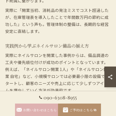
ト削減に繋がります。
実際に「開業当初、消耗品の発注ミスでコスト超過した
が、在庫管理表を導入したことで年間数万円の節約に成
功した」という声も。管理体制の整備は、長期的な経営
安定に直結します。
実践例から学ぶネイルサロン備品の揃え方
実際にネイルサロンを開業した事例からは、備品調達の
工夫や優先順位付けが成功のポイントとなっています。
例えば、「ネイルサロン開業 1人」や「ネイルサロン開
業 自宅」など、小規模サロンでは必要最小限の設備でス
タートし、顧客のニーズや売上に応じて少しずつアイテ
ムを増やしていく方法が効果的です。
090-6308-8955
開業資金に余裕がない場合は、中古品やリース、業務用
アウトレットを活用するのも一つの方法です。実践者の
お問い合わせはこちら
ご予約はこちら
声として「最初は中古のワークテーブルを利用し、半年