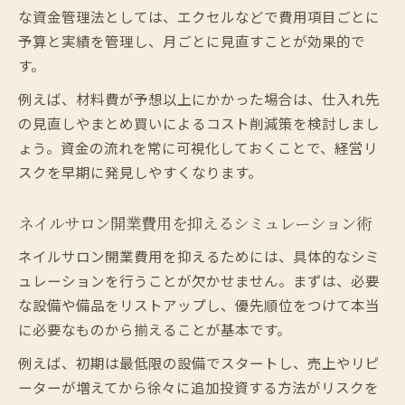
失敗を避けるネイルサロン集客戦略の要点
な資金管理法としては、エクセルなどで費用項目ごとに
予算と実績を管理し、月ごとに見直すことが効果的で
ネイルサロン集客で失敗しないSNS活用法
す。
一人開業に強いネイルサロンの集客アイデ
ア
例えば、材料費が予想以上にかかった場合は、仕入れ先
ネイルサロンのターゲット設定と差別化戦
の見直しやまとめ買いによるコスト削減策を検討しまし
略
ょう。資金の流れを常に可視化しておくことで、経営リ
スクを早期に発見しやすくなります。
集客に強いネイルサロンは何が違うのか
開業初期のネイルサロン集客実践ポイント
ネイルサロン開業費用を抑えるシミュレーション術
資格や届出の準備が成功率を左右する理由
ネイルサロン開業費用を抑えるためには、具体的なシミ
ネイルサロン開業に必要な資格とその取得
ュレーションを行うことが欠かせません。まずは、必要
方法
な設備や備品をリストアップし、優先順位をつけて本当
ネイルサロン開業届の提出手順と注意点
に必要なものから揃えることが基本です。
資格なし開業が招くリスクとリアルな影響
例えば、初期は最低限の設備でスタートし、売上やリピ
届出を怠るとネイルサロンにどんな影響が
ーターが増えてから徐々に追加投資する方法がリスクを
あるか