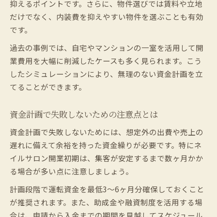
抑えるポイントです。さらに、物件選びでは賃料や立地
開業届を出さない場合のデメリットを知る
だけでなく、内装費を抑えやすい物件を選ぶことも有効
開業費用を抑える必需品リストと実践例
です。
ネイルサロン開業に必要なもの徹底チェッ
過去の事例では、自宅やマンションの一室を活用して開
クリスト
業費用を大幅に削減したケースも多く見られます。こう
コスパ重視で選ぶネイルサロン必需品の選
したシミュレーションにより、無理のない資金計画を立
び方
てることができます。
消耗品管理で開業費用を抑える具体策
実践例から学ぶネイルサロン備品の揃え方
資金計画で失敗しないための注意点とは
無駄を省くネイルサロン開業の備品準備術
資金計画で失敗しないためには、想定外の出費や売上の
助成金や融資も活用した持続経営のヒント
遅れに備えて余裕を持った資金繰りが必要です。特にネ
ネイルサロン開業助成金の申請ポイントを
イルサロン開業初期は、集客が安定するまで数ヶ月かか
解説
る場合が多い点に注意しましょう。
開業融資の審査で押さえるべき実務ポイン
計画段階で運転資金を最低3〜6ヶ月分確保しておくこと
ト
が推奨されます。また、助成金や融資制度を活用する場
助成金や融資で資金を確保する成功事例
合は、申請から入金までの期間を見越してスケジュール