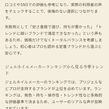
の差
口コミやSNSでの評価も参考になり、実際の利用者の声
自分に合うネイルサロン探しのコツ
をチェックすることで、後悔のない選択につながりま
す。
ネイルサロンブランドから自分に合う店舗
を選ぶ方法
失敗例として「安さ重視で選び、持ちが悪かった」「ト
口コミで見抜くネイルサロンブランドの信
レンドに疎いブランドで満足できなかった」という声も
頼度
あるため、価格だけでなくトータルバランスを考慮しま
ネイルサロン利用者が重視する選び方のポ
しょう。初心者はプロも認める定番ブランドから選ぶと
イント
安心です。
ジェルネイルブランドで比較するサロン選
ジェルネイルメーカーランキングから見る今季トレン
定術
ド
プロも推奨するネイルサロンブランド探し
のヒント
ジェルネイルメーカーのランキングでは、プリジェルな
どプロが支持するブランドが上位を占めています。ラン
2024年注目ネイルサロンブランドの選び方
キングは、発色・持ち・操作性・トレンド性など多角的
2024年話題のネイルサロンブランド動向を
な評価基準で決まるため、ユーザーのリアルな声が反映
解説
されています。