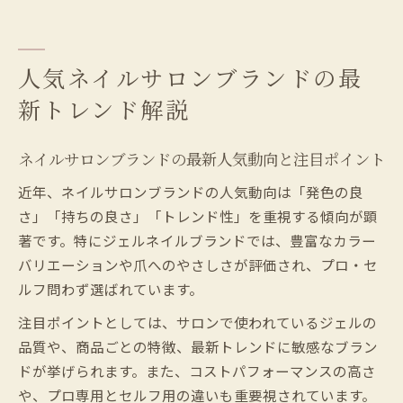
る理由
サロンで使われるジェルとプチプラブラン
ドの比較
人気ネイルサロンブランドの最
ネイルサロンで話題のジェルネイルブラン
新トレンド解説
ド解説
プロも注目するジェルブランドを比較
ネイルサロンブランドの最新人気動向と注目ポイント
ネイルサロンで使われているジェルブラン
近年、ネイルサロンブランドの人気動向は「発色の良
ドの特徴
さ」「持ちの良さ」「トレンド性」を重視する傾向が顕
プロが推奨するジェルネイルメーカーの選
著です。特にジェルネイルブランドでは、豊富なカラー
び方
バリエーションや爪へのやさしさが評価され、プロ・セ
プロ用とセルフ用ジェルブランドの違いを
ルフ問わず選ばれています。
解説
注目ポイントとしては、サロンで使われているジェルの
ジェルネイルプロ用ブランドの強みとその
品質や、商品ごとの特徴、最新トレンドに敏感なブラン
理由
ドが挙げられます。また、コストパフォーマンスの高さ
ネイルサロンブランド比較で見える使用感
や、プロ専用とセルフ用の違いも重要視されています。