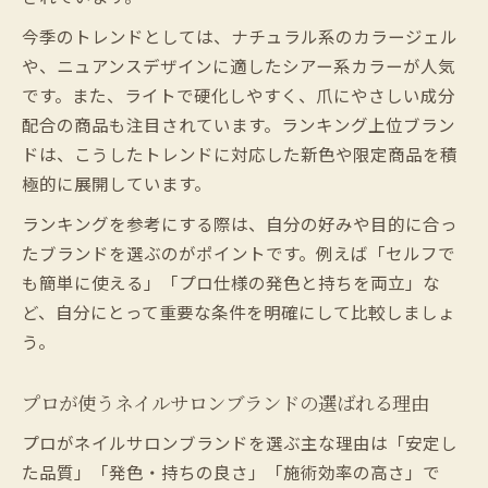
最新ランキングから選ぶ注目ネイルサロン
ブランド
今季のトレンドとしては、ナチュラル系のカラージェル
や、ニュアンスデザインに適したシアー系カラーが人気
ネイルサロンブランド選びで知っておきた
です。また、ライトで硬化しやすく、爪にやさしい成分
いポイント
配合の商品も注目されています。ランキング上位ブラン
ジェルネイルブランドの選び方と今年の傾
ドは、こうしたトレンドに対応した新色や限定商品を積
向
極的に展開しています。
プロが注目するネイルサロンブランドの特
ランキングを参考にする際は、自分の好みや目的に合っ
徴
たブランドを選ぶのがポイントです。例えば「セルフで
ジェルネイルのプロ用とセルフ用の違いとは
も簡単に使える」「プロ仕様の発色と持ちを両立」な
ネイルサロンブランドのプロ用とセルフ用
ど、自分にとって重要な条件を明確にして比較しましょ
の違い
う。
プロが使うジェルネイルとセルフ用の選び
方
プロが使うネイルサロンブランドの選ばれる理由
ネイルサロンブランド別ジェルの性能比較
プロがネイルサロンブランドを選ぶ主な理由は「安定し
ジェルネイルプロ用とセルフ用の特徴と選
た品質」「発色・持ちの良さ」「施術効率の高さ」で
び方