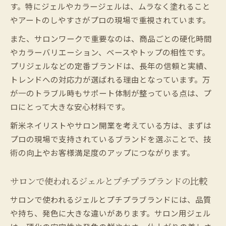
す。特にジェルやカラージェルは、ムラなく塗れること
ネイルサロンと自宅で使うブランドの差を
やアートのしやすさがプロの現場で重視されています。
解説
また、サロンワークで重要なのは、商品ごとの硬化時間
ネイルサロン利用者が選ぶコスパ重視ブランド
やカラーバリエーション、ベースやトップの相性です。
コスパ重視で選ぶネイルサロンブランドの
プリジェルなどの定番ブランドは、長年の信頼と実績、
選定術
トレンドへの対応力が選ばれる理由となっています。万
安くて高品質なネイルサロンブランドの特
が一のトラブル時もサポート体制が整っている点は、プ
徴
ロにとって大きな安心材料です。
ネイルサロンで使われる安いジェルブラン
新米ネイリストやサロン開業を考えている方は、まずは
ド比較
プロの現場で支持されているブランドを選ぶことで、技
ジェルネイルブランドで叶えるコスパ重視
術の向上やお客様満足度のアップにつながります。
の選び方
実際に選ばれているコスパ重視ブランドの
サロンで使われるジェルとプチプラブランドの比較
ポイント
サロンで使われるジェルとプチプラブランドには、品質
や持ち、発色に大きな違いがあります。サロン用ジェル