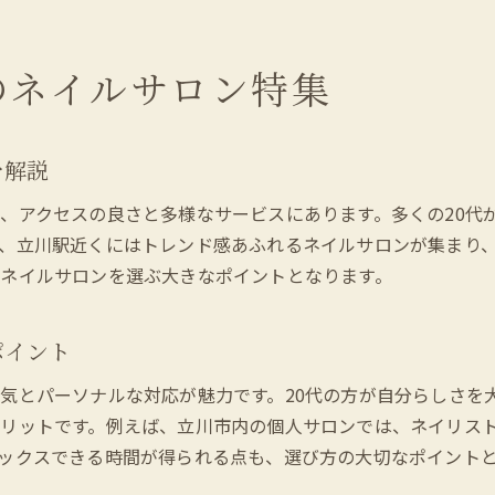
パラジェルが話題の立川ネイルサロン事情
人気ネイルサロンの予約を取るコツ
のネイルサロン特集
立川で自分らしいネイルサロンを見つける方法
自分に合うネイルサロンを探すチェックポイント
人気ネイルサロンで個性を引き出す秘訣
を解説
安いネイルサロンでも理想を叶える方法
、アクセスの良さと多様なサービスにあります。多くの20代
ジェルネイルで自分らしさを表現しよう
、立川駅近くにはトレンド感あふれるネイルサロンが集まり
パラジェル対応店で選ぶネイルサロン探し
ネイルサロンを選ぶ大きなポイントとなります。
口コミから見えるネイルサロンの選び方
ネイルサロン初心者にも安心な立川エリア情報
ポイント
ネイルサロン初心者が知るべき基本ポイント
気とパーソナルな対応が魅力です。20代の方が自分らしさを
安いネイルサロンでも安心できる理由とは
リットです。例えば、立川市内の個人サロンでは、ネイリス
ジェルネイル・パラジェル初体験の流れを解説
ックスできる時間が得られる点も、選び方の大切なポイント
立川のネイルサロンでのおすすめ予約方法