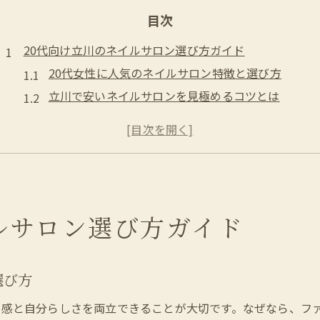
目次
20代向け立川のネイルサロン選び方ガイド
20代女性に人気のネイルサロン特徴と選び方
立川で安いネイルサロンを見極めるコツとは
ネイルサロン選びで重視したいおしゃれポイント
初めてのネイルサロン体験で失敗しない方法
トレンド感を押さえた立川のネイルサロン選び
ジェルネイルが得意な立川のサロン情報
東京都立川市で人気のネイルサロン特集
ルサロン選び方ガイド
立川駅周辺のネイルサロン人気の理由を解説
個人経営ネイルサロンの魅力と選び方ポイント
選び方
ネイルサロンの口コミでわかる満足度の高い選び方
安いだけじゃないネイルサロン選びのコツとは
ド感と自分らしさを両立できることが大切です。なぜなら、フ