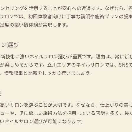
パラジェル対応サロンが注目される背景
ンセリングを活用することが安心への近道です。なぜなら、
ネイルサロンの頻度と通いやすさの関係
サロンでは、初回体験者向けに丁寧な説明や施術プランの提
立川ネイルサロンのおすすめポイント紹介
足度の高い初体験が実現します。
ネイルサロン初心者が安心して通える理由
立川駅近くのネイルサロンが便利なポイント
ロン選び
安いネイルサロンでも満足のいく体験方法
最新技術に強いネイルサロン選びが重要です。理由は、常に新
パラジェルを扱うネイルサロンの選び方
が楽しめるからです。立川エリアのネイルサロンでは、SNS
人気ネイルサロンで得られる特別な体験
、情報収集と比較をしっかり行いましょう。
ネイルサロンのサービス内容を比較しよう
トレンド重視の立川ネイルサロン選び術
報
トレンドネイルを楽しめるネイルサロン特集
高いサロンを選ぶことが大切です。なぜなら、仕上がりの美
20代向け最新ネイルデザインの選び方
ューや、爪に優しい施術方法を採用している店舗も多く、長
ジェルネイルが支持される理由をチェック
いネイルサロン選びが可能になります。
安いネイルサロンで賢くトレンドを楽しむ方法