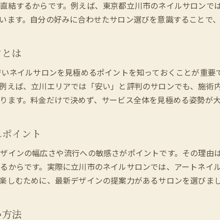
パラジェル対応の立川ネイルサロン事情
直結するからです。例えば、東京都立川市のネイルサロンで
立川で評判のネイルサロン最新トレンド紹介
います。自分の好みに合わせたサロン選びを意識することで
立川で叶えるおしゃれネイルサロン体験
ネイルサロンで叶う20代向けおしゃれデザイン
ツとは
ジェルネイルが人気の立川ネイルサロン体験談
安いネイルサロンを見極めるポイントを知っておくことが重要
ネイルサロンのサービス内容を徹底解説
例えば、立川エリアでは「安い」と評判のサロンでも、施術
立川のネイルサロンで得られる癒しの時間とは
ります。料金だけで決めず、サービス全体を見極める姿勢が
安いネイルサロンでも満足できる理由
パラジェルが選ばれるネイルサロンの秘密
れポイント
20代注目の立川ネイルサロンの魅力を解説
ザインの幅広さや流行への敏感さがポイントです。その理由は
20代が支持するネイルサロンの共通点とは
るからです。実際に立川市のネイルサロンでは、アートネイ
立川で話題のネイルサロン最新トレンド紹介
楽しむために、最新デザインの提案力があるサロンを選びま
安い価格でも高品質なネイルサロンの選び方
ジェルネイルが人気の理由をプロが解説
い方法