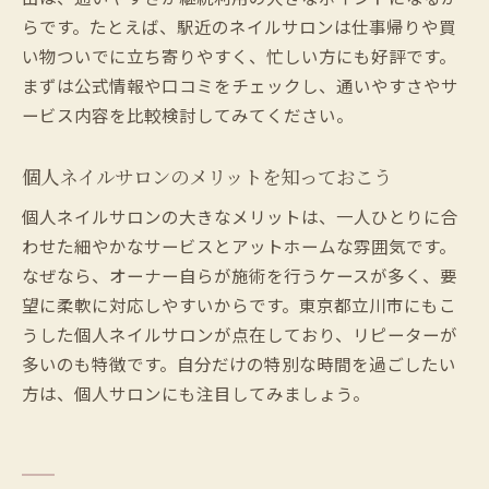
立川人気ネイルサロンで話題のアート体験
らです。たとえば、駅近のネイルサロンは仕事帰りや買
季節感あるデザイン提案が得意なネイルサ
い物ついでに立ち寄りやすく、忙しい方にも好評です。
ロン
まずは公式情報や口コミをチェックし、通いやすさやサ
ネイルサロンでデザイン相談する際のポイ
ービス内容を比較検討してみてください。
ント
個人サロンでこだわりデザインを実現する
個人ネイルサロンのメリットを知っておこう
方法
個人ネイルサロンの大きなメリットは、一人ひとりに合
立川エリアのネイルサロン体験がもたらすメリ
わせた細やかなサービスとアットホームな雰囲気です。
ット紹介
なぜなら、オーナー自らが施術を行うケースが多く、要
ネイルサロン利用で日常に彩りをプラスし
望に柔軟に対応しやすいからです。東京都立川市にもこ
よう
うした個人ネイルサロンが点在しており、リピーターが
安いネイルサロン体験で得られる満足度と
多いのも特徴です。自分だけの特別な時間を過ごしたい
は
方は、個人サロンにも注目してみましょう。
ジェルネイル体験で指先を美しく保つ秘訣
個人ネイルサロンならではの癒し空間を体
感