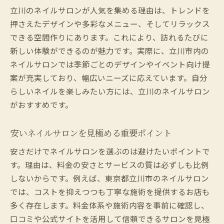
立川のネイルサロンが人気を集める理由は、トレンドを
ネイルサロン利用で叶う東京都立川市の理想の
押さえたデザインや多彩なメニュー、そしてリラックス
爪ケア
できる空間作りにあります。これにより、訪れるたびに
ネイルサロンで実現できる理想の爪ケア方
新しい体験ができるのが魅力です。実際に、立川市内の
法
ネイルサロンでは季節ごとのデザインやイベント向け提
パラジェル導入ネイルサロンの魅力と特徴
案が充実しており、幅広いニーズに応えています。自分
自爪ケアのみでも安心して通えるネイルサ
らしいネイルを楽しみたい方には、立川のネイルサロン
ロン
がおすすめです。
立川の人気ネイルサロンで体験する自爪ケ
ア
安いネイルサロンを見極める重要ポイント
ネイルサロンで受けられるケアメニュー紹
安さだけでネイルサロンを選ぶのは避けたいポイントで
介
す。理由は、料金の安さとサービスの質は必ずしも比例
プロによる立川ネイルサロンの爪健康サポ
しないからです。例えば、東京都立川市のネイルサロン
ート
では、コストを抑えつつも丁寧な施術を提供するお店も
立川で一押しネイルサロンを見つけるコツと選
多く存在します。料金体系や施術内容を事前に確認し、
び方
口コミや公式サイトを活用して信頼できるサロンを見極