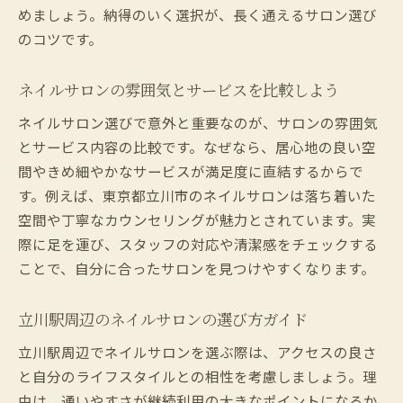
ネイルサロン選びで押さえたい最新トレン
めましょう。納得のいく選択が、長く通えるサロン選び
ド
のコツです。
口コミや体験談で選ぶネイルサロンの基準
ネイルサロンの雰囲気とサービスを比較しよう
サロンの立地とアクセスでネイルサロン比
較
ネイルサロン選びで意外と重要なのが、サロンの雰囲気
安いおすすめネイルサロンの賢い選び方
とサービス内容の比較です。なぜなら、居心地の良い空
間やきめ細やかなサービスが満足度に直結するからで
ネイルサロン見学で確認したいチェックポ
す。例えば、東京都立川市のネイルサロンは落ち着いた
イント
空間や丁寧なカウンセリングが魅力とされています。実
自分に合う立川ネイルサロンの探し方
際に足を運び、スタッフの対応や清潔感をチェックする
東京都立川市のネイルサロンで自分らしいデザ
ことで、自分に合ったサロンを見つけやすくなります。
インを楽しむ
ネイルサロンで叶う個性派デザインの選び
立川駅周辺のネイルサロンの選び方ガイド
方
立川駅周辺でネイルサロンを選ぶ際は、アクセスの良さ
パラジェルを使った人気デザインを楽しむ
と自分のライフスタイルとの相性を考慮しましょう。理
コツ
由は、通いやすさが継続利用の大きなポイントになるか