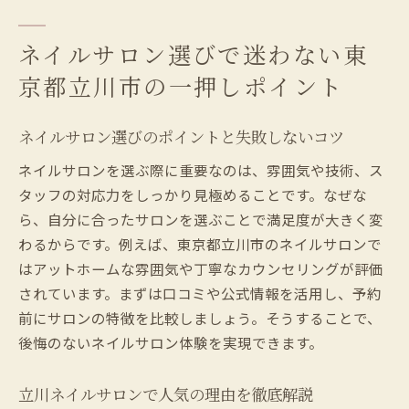
よう
ネイルサロン選びで迷わない東
立川駅周辺のネイルサロンの選び方ガイド
個人ネイルサロンのメリットを知っておこ
京都立川市の一押しポイント
う
東京都立川市で人気のネイルサロンを体験する
ネイルサロン選びのポイントと失敗しないコツ
魅力
ネイルサロンを選ぶ際に重要なのは、雰囲気や技術、ス
ネイルサロン人気の秘密とその魅力を解説
タッフの対応力をしっかり見極めることです。なぜな
立川のネイルサロンで叶う理想のデザイン
ら、自分に合ったサロンを選ぶことで満足度が大きく変
体験
わるからです。例えば、東京都立川市のネイルサロンで
ジェルネイルが人気のサロンの特徴を紹介
はアットホームな雰囲気や丁寧なカウンセリングが評価
されています。まずは口コミや公式情報を活用し、予約
安い料金で高品質なネイルサロン体験の価
前にサロンの特徴を比較しましょう。そうすることで、
値
後悔のないネイルサロン体験を実現できます。
立川駅近くのネイルサロン体験談をご紹介
個人ネイルサロンならではの丁寧な施術の
立川ネイルサロンで人気の理由を徹底解説
魅力