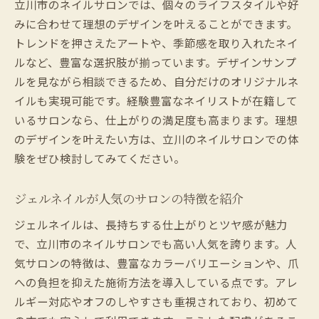
立川市のネイルサロンでは、個々のライフスタイルや好
ネイルサロンで新しい自分に出会う体験と
みに合わせて理想のデザインを叶えることができます。
は
トレンドを押さえたアートや、季節感を取り入れたネイ
最新トレンドのネイルを楽しむネイルサロ
ルなど、豊富な選択肢が揃っています。デザインサンプ
ン活用法
ルを見ながら相談できるため、自分だけのオリジナルネ
立川で話題のネイルサロン体験の流れを紹
イルも実現可能です。経験豊富なネイリストが在籍して
介
いるサロンなら、仕上がりの満足度も高まります。理想
のデザインを叶えたい方は、立川のネイルサロンでの体
安い価格で満足できるネイルサロン選びの
験をぜひ検討してみてください。
秘訣
個性を活かせるネイルサロンのおすすめポ
ジェルネイルが人気のサロンの特徴を紹介
イント
ネイルサロンで長さ出しや自爪ケアを体験
ジェルネイルは、長持ちする仕上がりとツヤ感が魅力
しよう
で、立川市のネイルサロンでも高い人気を誇ります。人
気サロンの特徴は、豊富なカラーバリエーションや、爪
への負担を抑えた施術方法を導入している点です。アレ
ルギー対応やオフのしやすさも重視されており、初めて