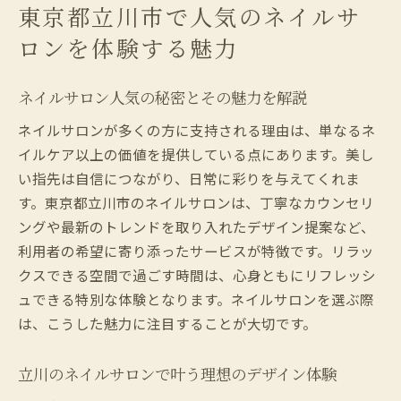
東京都立川市で人気のネイルサ
爪先ケアで自信が持てる理由をネイルサロ
ロンを体験する魅力
ンで知る
立川のネイルサロンが選ばれるメリットを
ネイルサロン人気の秘密とその魅力を解説
解説
東京都立川市で満足できるネイルサロンの選び
ネイルサロンが多くの方に支持される理由は、単なるネ
方ガイド
イルケア以上の価値を提供している点にあります。美し
い指先は自信につながり、日常に彩りを与えてくれま
ネイルサロン満足度を高める選び方のコツ
す。東京都立川市のネイルサロンは、丁寧なカウンセリ
立川駅周辺のネイルサロン事情を徹底解説
ングや最新のトレンドを取り入れたデザイン提案など、
人気ネイルサロンを見つけるための情報収
利用者の希望に寄り添ったサービスが特徴です。リラッ
集術
クスできる空間で過ごす時間は、心身ともにリフレッシ
安いだけじゃないネイルサロンの見極め方
ュできる特別な体験となります。ネイルサロンを選ぶ際
ネイルサロン利用時の予約マナーと注意点
は、こうした魅力に注目することが大切です。
個人サロンと大型サロンの違いを知ろう
一押しネイルサロンで叶える立川の新しいネイ
立川のネイルサロンで叶う理想のデザイン体験
ル体験