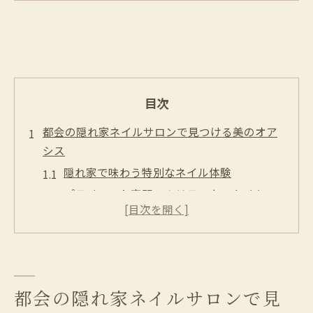
目次
都会の隠れ家ネイルサロンで見つける美のオア
シス
隠れ家で味わう特別なネイル体験
プライベート空間でのリラックスタイム
東京都立川市で静寂を楽しむネイルサロン
都会の喧騒を忘れる癒しのオアシス
特別なひとときを提供する隠れ家ネイルサ
ロン
都会の隠れ家ネイルサロンで見
選ばれる理由がある、立川の隠れ家サロン