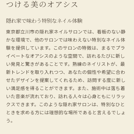
つける美のオアシス
看板のないネイルサロンが生む特別な体験
隠された場所でリラックスする楽しさ
隠れ家で味わう特別なネイル体験
看板のないサロンの魅力とは？
東京都立川市の隠れ家サロンの探し方
東京都立川市の隠れ家ネイルサロンでは、看板のない静
かな環境で、他のサロンでは味わえない特別なネイル体
誰にも教えたくない、隠れ家ネイルサロン
験を提供しています。このサロンの特徴は、まるでプラ
口コミだけで広がる特別なサロン体験
イベートなオアシスのような空間で、訪れるたびに新し
静かでプライベートな施術環境を体験する
い発見と驚きがあることです。熟練のネイリストが、最
東京都立川市の穴場ネイルサロンで心からリラ
新トレンドを取り入れつつ、あなたの個性や希望に合わ
ックス
せたデザインを提案してくれるため、訪問する度に新し
都会の喧騒を離れて、心の平和を見つける
い満足感を得ることができます。また、施術中は落ち着
立川市の隠れ家で知る本当のリラックス
いた音楽が流れており、訪れる人々は心身ともにリラッ
クスできます。このような隠れ家サロンは、特別なひと
穴場だからこその贅沢なひとときを
ときを求める方には理想的な場所であると言えるでしょ
心地よい空間でのリフレッシュ体験
う。
心からのリラックスを求めるあなたへ
落ち着いたひとときを提供する穴場サロン