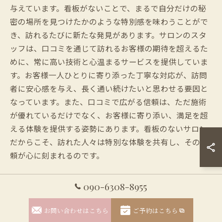
与えています。看板がないことで、まるで自分だけの秘
密の場所を見つけたかのような特別感を味わうことがで
き、訪れるたびに新たな発見があります。サロンのスタ
ッフは、口コミを通じて訪れるお客様の期待を超えるた
めに、常に高い技術と心温まるサービスを提供していま
す。お客様一人ひとりに寄り添った丁寧な対応が、訪問
者に安心感を与え、長く通い続けたいと思わせる要因と
なっています。また、口コミで広がる信頼は、ただ施術
が優れているだけでなく、お客様に寄り添い、満足を超
える体験を提供する姿勢にあります。看板のないサロン
だからこそ、訪れた人々は特別な体験を共有し、その信
頼が心に刻まれるのです。
立川市で口コミ人気のネイルサロン
090-6308-8955
東京都立川市には、数多くのネイルサロンが立ち並んで
お問い合わせはこちら
ご予約はこちら
いますが、その中でも口コミで大変人気を集めているの