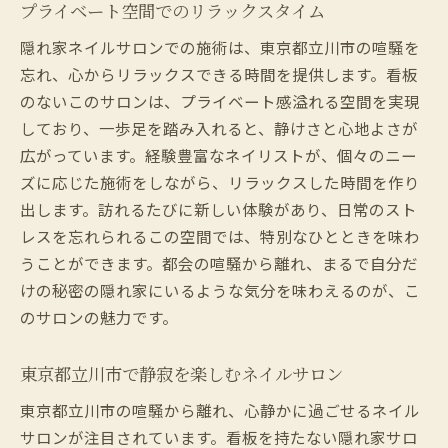
プライベート空間でのリラックスタイム
秘密のネイルサロンで味わう癒しのひととき
隠れ家ネイルサロンでの施術は、東京都立川市の喧騒を
隠れた場所での癒しの時間
忘れ、心からリラックスできる時間を提供します。看板
他では味わえない特別な癒し
のないこのサロンは、プライベート感溢れる空間を実現
立川のサロンで自分だけの時間を
しており、一歩足を踏み入れると、静けさと心地よさが
癒しのプロフェッショナルが提供する特別
広がっています。経験豊富なネイリストが、個々のニー
な体験
ズに応じた施術をしながら、リラックスした時間を作り
サロンで過ごす贅沢な時間
出します。訪れるたびに新しい体験があり、日常のスト
レスを忘れられるこの空間では、特別なひとときを味わ
東京都立川市の隠れた癒しスポット
うことができます。都会の喧騒から離れ、まるで自分だ
隠されたネイルサロンで自分だけの美を探す旅
けの秘密の隠れ家にいるような気分を味わえるのが、こ
隠れ家で見つける新しい美しさの秘訣
のサロンの魅力です。
プライベートな空間での美の追求
東京都立川市で開く美の扉
東京都立川市で静寂を楽しむネイルサロン
あなたの美を引き出す特別な施術
東京都立川市の喧騒から離れ、心静かに過ごせるネイル
誰にも教えたくない美の秘密
サロンが注目されています。看板を持たない隠れ家サロ