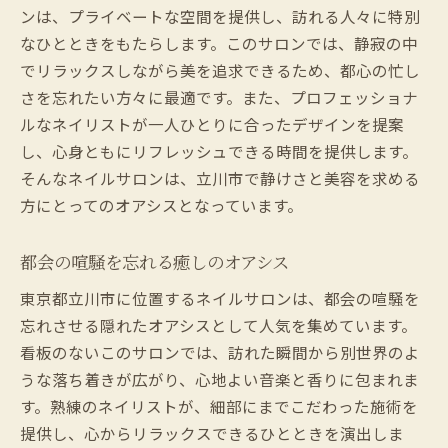
立川市での美の発見旅へ
ンは、プライベートな空間を提供し、訪れる人々に特別
看板に頼らず口コミで愛される立川のネイルサ
なひとときをもたらします。このサロンでは、静寂の中
ロン
でリラックスしながら美を追求できるため、都心の忙し
口コミで広がるサロンの魅力
さを忘れたい方々に最適です。また、プロフェッショナ
ルなネイリストが一人ひとりに合ったデザインを提案
看板のないサロンだからこその信頼
し、心身ともにリフレッシュできる時間を提供します。
立川市で口コミ人気のネイルサロン
そんなネイルサロンは、立川市で静けさと美容を求める
口コミで知る隠れ家の実力
方にとってのオアシスとなっています。
口コミで探す特別なネイルスポット
信頼される技術とサービスの秘密
都会の喧騒を忘れる癒しのオアシス
熟練ネイリストが紡ぐ隠れ家サロンの魅力
東京都立川市に位置するネイルサロンは、都会の喧騒を
プロのネイリストが提供する特別な施術
忘れさせる隠れたオアシスとして人気を集めています。
隠れ家だからできるカスタマイズサービス
看板のないこのサロンでは、訪れた瞬間から別世界のよ
信頼できる技術と心地よい空間
うな落ち着きが広がり、心地よい音楽と香りに包まれま
熟練の技術で実現するあなたの理想
す。熟練のネイリストが、細部にまでこだわった施術を
提供し、心からリラックスできるひとときを演出しま
立川市のネイルサロンで味わう本格派施術