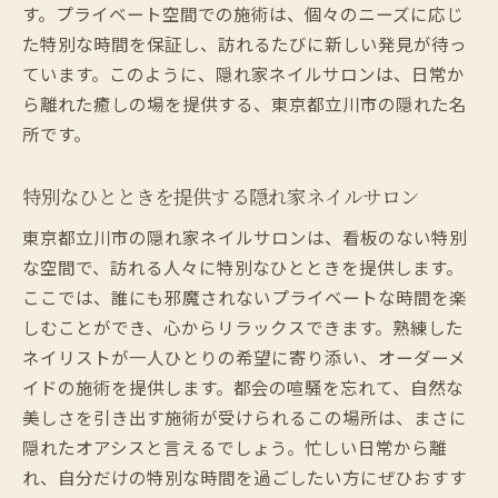
す。プライベート空間での施術は、個々のニーズに応じ
隠れ家サロンでのプロフェッショナル体験
た特別な時間を保証し、訪れるたびに新しい発見が待っ
東京都立川市で見つけたネイルの隠れ家体験
ています。このように、隠れ家ネイルサロンは、日常か
立川市で体験する隠れ家の楽しさ
ら離れた癒しの場を提供する、東京都立川市の隠れた名
都会の隠れスポットでのネイル体験
所です。
東京都立川市の隠れ家で特別な時間を
ネイルサロンで味わう心の贅沢
特別なひとときを提供する隠れ家ネイルサロン
隠れ家サロンで知る特別な技術
東京都立川市の隠れ家ネイルサロンは、看板のない特別
立川市の秘密スポットでのネイル体験
な空間で、訪れる人々に特別なひとときを提供します。
ここでは、誰にも邪魔されないプライベートな時間を楽
しむことができ、心からリラックスできます。熟練した
ネイリストが一人ひとりの希望に寄り添い、オーダーメ
イドの施術を提供します。都会の喧騒を忘れて、自然な
美しさを引き出す施術が受けられるこの場所は、まさに
隠れたオアシスと言えるでしょう。忙しい日常から離
れ、自分だけの特別な時間を過ごしたい方にぜひおすす