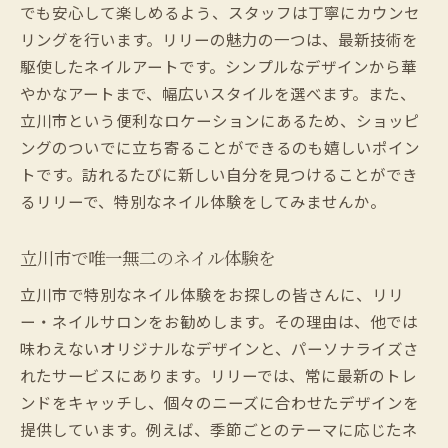
リリーの女性スタッフによる安心感
でも安心して楽しめるよう、スタッフは丁寧にカウンセ
リングを行います。リリーの魅力の一つは、最新技術を
女性のための特別なネイルサロン
駆使したネイルアートです。シンプルなデザインから華
リリーで心から満たされるひととき
やかなアートまで、幅広いスタイルを選べます。また、
忙しい日常を離れて心からリラックスできる場
立川市という便利なロケーションにあるため、ショッピ
所
ングのついでに立ち寄ることができるのも嬉しいポイン
日常からの解放をリリーで実感
トです。訪れるたびに新しい自分を見つけることができ
心身ともにリフレッシュできる秘訣
るリリーで、特別なネイル体験をしてみませんか。
リリーでのリラクゼーション体験
心から休まる空間の提供
立川市で唯一無二のネイル体験を
リリーが提供する癒しの時間
立川市で特別なネイル体験をお探しの皆さんに、リリ
忙しい現代女性へのおすすめ
ー・ネイルサロンをお勧めします。その理由は、他では
味わえないオリジナルなデザインと、パーソナライズさ
れたサービスにあります。リリーでは、常に最新のトレ
ンドをキャッチし、個々のニーズに合わせたデザインを
提供しています。例えば、季節ごとのテーマに応じたネ