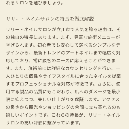
れるサロンを選びましょう。
リリーが誇るパーソナライズの力
立川市の中心で見つける自分だけのネイルスタ
リリー・ネイルサロンの特長を徹底解説
イル
リリー・ネイルサロンが立川市で人気を誇る理由は、そ
ネイルスタイルを決めるポイント
の独自の特長にあります。まず、豊富な施術メニューが
立川で個性が光るネイルデザイン
挙げられます。初心者でも安心して選べるシンプルなデ
リリーで叶えるあなただけのネイル
ザインから、最新トレンドのアートネイルまで幅広く対
ネイルスタイルの最新トレンド紹介
応しており、常に顧客のニーズに応えることができま
立川市で見つける新しい自分
す。また、施術前には詳細なカウンセリングを行い、一
人ひとりの個性やライフスタイルに合ったネイルを提案
スタイリッシュなネイルを手に入れる方法
するプロフェッショナルな対応が特徴です。さらに、使
観光とショッピングの合間に立ち寄るネイルサ
用する製品の品質にもこだわり、爪へのダメージを最小
ロン
限に抑えつつ、美しい仕上がりを保証します。アクセス
立川での観光スポットとリリー
の良さから観光やショッピングの合間に立ち寄れるのも
ショッピングの合間にリフレッシュ
嬉しいポイントです。これらの特長が、リリー・ネイル
立川市の便利な立地を活かしたネイル体験
サロンの高い評価に繋がっています。
観光客にも人気のリリーの魅力