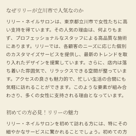
リリーで観光の思い出をプラス
なぜリリーが立川市で人気なのか
立川を満喫しながらネイルケアを
リリー・ネイルサロンは、東京都立川市で女性たちに高
リリーで発見する新しいネイルデザインの可能
い支持を得ています。その人気の理由は、何よりもま
性
ず、プロフェッショナルなスタッフによる高品質な施術
最新トレンドを取り入れたネイル
にあります。リリーでは、各顧客のニーズに応じた個別
のカスタマイズサービスを提供し、最新のトレンドを取
リリーでの新しいデザイン探し
り入れたデザインを提案しています。さらに、店内は落
ネイルデザインのバリエーション紹介
ち着いた雰囲気で、リラックスできる空間が整っていま
個性を引き出すネイルアート
す。アクセスの良さも魅力的で、忙しい生活の合間にも
リリーで挑戦する新スタイル
気軽に訪れることができます。このような要素が組み合
ネイルデザインのインスピレーション
わさり、多くの女性に支持される理由となっています。
女性に愛されるリリー・ネイルサロンの理由
女性が求めるポイントを押さえたサービス
初めての方必見！リリーの魅力
リリーが女性に選ばれる理由とは
リリー・ネイルサロンを初めて訪れる方には、特にその
女性に優しいサービスの数々
細やかなサービスに驚かれることでしょう。初めての方