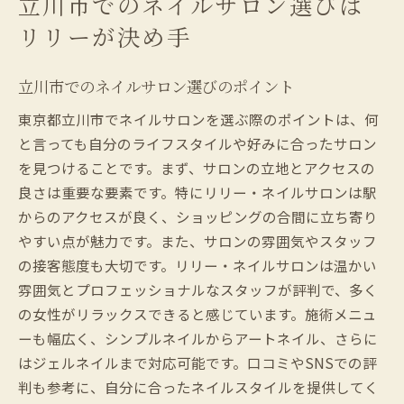
立川市でのネイルサロン選びは
力
リリーが決め手
リリーの魅力的な空間作りの秘密
お客様一人ひとりへの心配り
立川市でのネイルサロン選びのポイント
特別な時間を過ごすためのリリーの工夫
東京都立川市でネイルサロンを選ぶ際のポイントは、何
リリーでのリラックスタイムの過ごし方
と言っても自分のライフスタイルや好みに合ったサロン
リリーが提供する極上の癒し
を見つけることです。まず、サロンの立地とアクセスの
リリーでの体験が思い出になる理由
良さは重要な要素です。特にリリー・ネイルサロンは駅
プロフェッショナルなサービスとパーソナライ
からのアクセスが良く、ショッピングの合間に立ち寄り
ズの力
やすい点が魅力です。また、サロンの雰囲気やスタッフ
リリーのスタッフが提供する専門技術
の接客態度も大切です。リリー・ネイルサロンは温かい
お客様の好みに合わせたオーダーメイド施
雰囲気とプロフェッショナルなスタッフが評判で、多く
術
の女性がリラックスできると感じています。施術メニュ
ーも幅広く、シンプルネイルからアートネイル、さらに
パーソナライズされたサービスの実例
はジェルネイルまで対応可能です。口コミやSNSでの評
リリーのプロフェッショナルなアプローチ
判も参考に、自分に合ったネイルスタイルを提供してく
個別対応で叶える理想のネイル