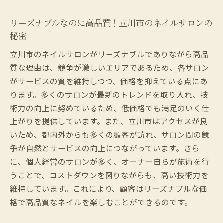
落ち着いた空間で癒されるサロンの特徴
リーズナブルなのに高品質！立川市のネイルサロンの
リラックスできる立川市のネイルサロン紹
秘密
介
立川市のネイルサロンがリーズナブルでありながら高品
ストレス解消に最適なネイルサロンを選ぶ
質な理由は、競争が激しいエリアであるため、各サロン
心地よい時間を提供する立川市のサロン
がサービスの質を維持しつつ、価格を抑えている点にあ
ネイルケアでリフレッシュ！立川市のオア
ります。多くのサロンが最新のトレンドを取り入れ、技
シス
術力の向上に努めているため、低価格でも満足のいく仕
癒しのひとときを楽しめるネイルサロンの
上がりを提供しています。また、立川市はアクセスが良
魅力
いため、都内外からも多くの顧客が訪れ、サロン間の競
立川市のトレンド先取り！最新デザインを楽し
争が自然とサービスの向上につながっています。さら
めるネイルサロン
に、個人経営のサロンが多く、オーナー自らが施術を行
うことで、コストダウンを図りながらも、高い技術力を
立川市で注目のネイルデザイン2023
維持しています。これにより、顧客はリーズナブルな価
トレンドを押さえたネイルサロンの見つけ
格で高品質なネイルを楽しむことができるのです。
方
最新デザインを提案する立川市のサロン