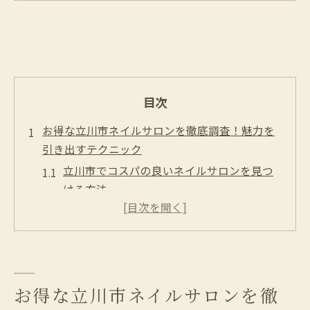
目次
お得な立川市ネイルサロンを徹底調査！魅力を
引き出すテクニック
立川市でコスパの良いネイルサロンを見つ
ける方法
リーズナブルなのに高品質！立川市のネイ
ルサロンの秘密
ネイルサロン選びで失敗しないためのポイ
ント
立川市のネイルサロンで受けられるお得な
お得な立川市ネイルサロンを徹
サービス