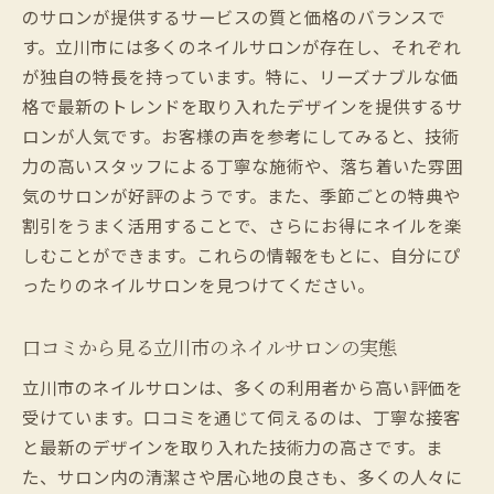
立川市の初心者歓迎ネイルサロン特集
のサロンが提供するサービスの質と価格のバランスで
立川市で美しさと安さを両立するネイルサロン
す。立川市には多くのネイルサロンが存在し、それぞれ
の選び方
が独自の特長を持っています。特に、リーズナブルな価
コスパ良し！立川市のネイルサロン選びの
格で最新のトレンドを取り入れたデザインを提供するサ
コツ
ロンが人気です。お客様の声を参考にしてみると、技術
力の高いスタッフによる丁寧な施術や、落ち着いた雰囲
美しさを保ちながらコストを抑える方法
気のサロンが好評のようです。また、季節ごとの特典や
立川市でお得に美を追求するネイルサロン
割引をうまく活用することで、さらにお得にネイルを楽
価格と質のバランスが取れたサロンを探す
しむことができます。これらの情報をもとに、自分にぴ
立川市のおすすめサロンで賢く選ぶ方法
ったりのネイルサロンを見つけてください。
美しさも価格も満足できるサロンの特徴
口コミから見る立川市のネイルサロンの実態
立川市のネイルサロンは、多くの利用者から高い評価を
受けています。口コミを通じて伺えるのは、丁寧な接客
と最新のデザインを取り入れた技術力の高さです。ま
た、サロン内の清潔さや居心地の良さも、多くの人々に