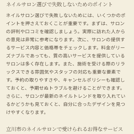
ネイルサロン選びで失敗しないためのポイント
季節ごとのおすすめデザインとその特徴
ネイルサロン選びで失敗しないためには、いくつかのポ
立川市で話題のネイルアートを体験
イントを押さえておくことが重要です。まずは、サロン
デザインにこだわる方におすすめの立川市
の評判や口コミを確認しましょう。実際に訪れた人から
サロン
の意見は非常に参考になります。次に、サロンの提供す
常連客が語る立川市ネイルサロンの魅力と選び
るサービス内容と価格帯をチェックします。料金がリー
方
ズナブルであっても、質の高いサービスを提供している
地元で愛されるネイルサロンの理由
サロンは多く存在します。また、施術を受ける際のリラ
常連客が選ぶ！立川市の優良ネイルサロン
ックスできる雰囲気やスタッフの対応も重要な要素で
利用者の声から見るサロン選びのポイント
す。予約の取りやすさや、キャンセルポリシーも確認し
ておくと、予期せぬトラブルを避けることができます。
立川市でリピーターが多いサロンの秘密
さらに、サロンが最新のネイルトレンドを取り入れてい
信頼できるネイルサロンを見極める方法
るかどうかも見ておくと、自分に合ったデザインを見つ
立川市のネイルサロンで体験談を聞いてみ
けやすくなります。
よう
お財布に優しい立川市ネイルサロンランキング
立川市のネイルサロンで受けられるお得なサービス
リーズナブルで満足度の高いサロン一覧