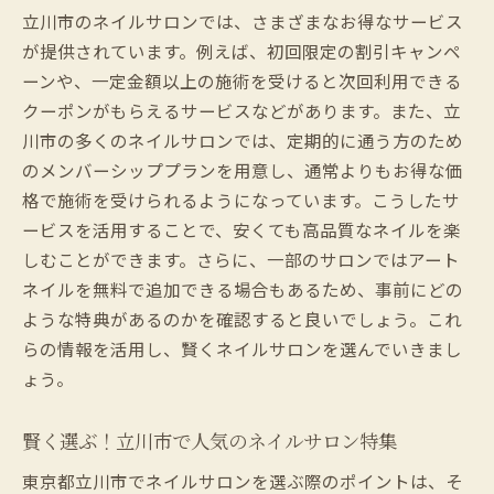
立川市のネイルサロンでは、さまざまなお得なサービス
立川市のコスパ優秀なネイルサロン特集
が提供されています。例えば、初回限定の割引キャンペ
お得にネイルを楽しむためのサロン選び
ーンや、一定金額以上の施術を受けると次回利用できる
立川市で低価格でも安心なネイルサロン
クーポンがもらえるサービスなどがあります。また、立
コストパフォーマンスが魅力のサロン紹介
川市の多くのネイルサロンでは、定期的に通う方のため
立川市で安さと品質を兼ね備えたサロン探
のメンバーシッププランを用意し、通常よりもお得な価
し
格で施術を受けられるようになっています。こうしたサ
ービスを活用することで、安くても高品質なネイルを楽
ネイル初心者必見！立川市で安心して通えるサ
しむことができます。さらに、一部のサロンではアート
ロンガイド
ネイルを無料で追加できる場合もあるため、事前にどの
初心者に優しい立川市のネイルサロン
ような特典があるのかを確認すると良いでしょう。これ
安心して通えるサロンの見分け方
らの情報を活用し、賢くネイルサロンを選んでいきまし
初めてのネイルサロン選び徹底ガイド
ょう。
立川市で初心者向けサービスが充実のサロ
ン
賢く選ぶ！立川市で人気のネイルサロン特集
ネイルを始める方に最適なサロン情報
東京都立川市でネイルサロンを選ぶ際のポイントは、そ