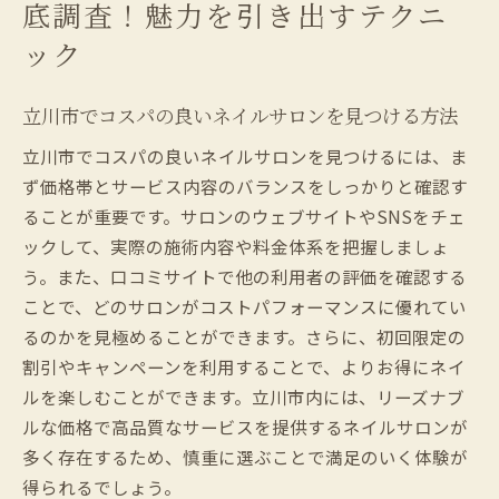
底調査！魅力を引き出すテクニ
賢く選ぶ！立川市で人気のネイルサロン特
ック
集
口コミから見る立川市のネイルサロンの実
立川市でコスパの良いネイルサロンを見つける方法
態
立川市でコスパの良いネイルサロンを見つけるには、ま
立川市でコスパ抜群のネイルサロンを選ぶ秘訣
ず価格帯とサービス内容のバランスをしっかりと確認す
予算に合ったネイルサロンの選び方
ることが重要です。サロンのウェブサイトやSNSをチェ
価格と技術のバランスが取れたサロン探し
ックして、実際の施術内容や料金体系を把握しましょ
立川市で求めるべきネイルサロンのサービ
う。また、口コミサイトで他の利用者の評価を確認する
スとは
ことで、どのサロンがコストパフォーマンスに優れてい
初心者でも安心！ネイルサロン選びの基本
るのかを見極めることができます。さらに、初回限定の
立川市で人気のプランやコースを比較
割引やキャンペーンを利用することで、よりお得にネイ
ルを楽しむことができます。立川市内には、リーズナブ
コスパ重視で選ぶ！立川市のネイルサロン
ルな価格で高品質なサービスを提供するネイルサロンが
ガイド
多く存在するため、慎重に選ぶことで満足のいく体験が
リラックスタイムを満喫！立川市のおすすめネ
得られるでしょう。
イルサロン