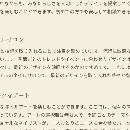
立川市のサロンで感じる安心感と満足感
れながらも、あなたらしさを大切にしたデザインを提案して
を楽しむことができます。初めての方でも安心して相談でき
節ごとに変わる立川市のネイルサロンのトレンドデザインをチ
立川市のネイルトレンドで季節を感じるデザイン
シーズンごとの人気デザインを立川市のサロンで
イルサロン
立川市のネイルサロンで見つける春夏秋冬の魅力
トレンドに敏感な立川市のネイルアート
と技術を取り入れることで注目を集めています。流行に敏感
立川市で四季折々のネイルデザインを楽しむ
います。季節ごとのトレンドやイベントに合わせたデザイン
ックし、最新のデザインを確認するのがおすすめです。これに
立川市のサロンで体験する季節感あふれるネイル
川市のネイルサロンで、最新のデザインを取り入れた華やか
川市で訪れるたびに新しい発見があるネイルサロンの秘密
立川市のネイルサロンが提供する新鮮なデザイン
ークなアート
訪れるたびに驚き！立川市のネイルサロンの魅力
立川市で毎回発見する新しいネイルアートの楽しみ
なネイルアートを楽しむことができます。ここでは、個々の
立川市のサロンが持つ新たなアイデアと創造性
っています。アートの選択肢は無限大で、季節ごとのテーマ
ョナルなネイリストが、一人ひとりのニーズに合わせたパー
立川市のネイルサロンが提供する変化する美しさ