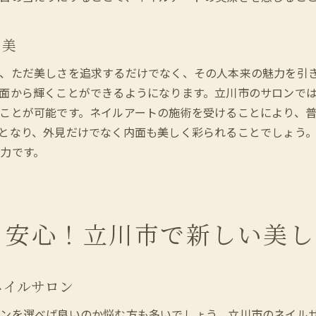
立川市のサロンが誇る究極の指先美
めてでも安心できる！立川市でのネイルサロンの選び方
と美
初心者が安心して選べる立川市のネイルサロン
、ただ美しさを追求するだけでなく、その人本来の魅力を引
立川市で失敗しないネイルサロンの選び方
面から輝くことができるようになります。立川市のサロンで
立川市のサロン選びに必要なチェックポイント
ことが可能です。ネイルアートの施術を受けることにより、
立川市で初めてのネイルサロン体験を成功させる
となり、外見だけでなく内面も美しく彩られることでしょう
立川市で信頼できるネイルサロンの見つけ方
力です。
立川市のネイルサロン選びで大切なこと
川市のネイルサロンで表現するあなたらしさ
立川市のネイルサロンで見つける自分らしいデザイン
も安心！立川市で新しい美し
立川市でネイルアートを通じて自分を表現
立川市で個性を引き出すネイルサロン
立川市のサロンであなたに似合うネイルを探す
ネイルサロン
立川市で自分らしさを大切にしたネイルアート
ロンを選べば良いのか悩む方も多いでしょう。立川市のネイル