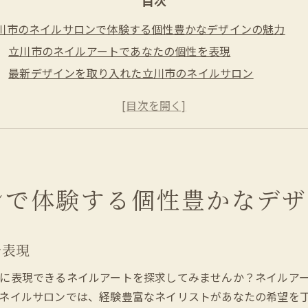
川市のネイルサロンで体験する個性豊かなデザインの魅力
立川市のネイルアートであなたの個性を表現
最新デザインを取り入れた立川市のネイルサロン
立川市のネイルサロンで見つけるユニークなアート
立川市のネイルデザインで新たな扉を開ける
立川市のサロンで体験するカスタマイズネイル
立川市のネイルアートがもたらす自信と美
イルサロン初心者も安心！立川市で新しい美しさを発見
ンで体験する個性豊かなデザ
初めての方でも安心！立川市の親切なネイルサロン
立川市のネイルサロンで受ける丁寧なカウンセリング
を表現
初心者向け！立川市のおすすめネイルデザイン
立川市のネイルサロンで叶える安心のビューティー体験
に表現できるネイルアートを探求してみませんか？ネイルア
立川市で初めてのネイルに挑戦する方へのアドバイス
ネイルサロンでは、経験豊富なネイリストがあなたの希望を