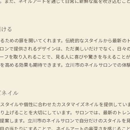
。また、ネイルアートを通じて日常に新鮮な風を吹き込むこ
立川市でサプライズを提供するネイルサロン
イルアートで日常を彩る！立川市の豊富なデザインオプション
立川市のネイルサロンで選べる多彩なデザイン
開ける
日常が華やぐ、立川市のネイルアート
立川市のネイルサロンで見つける日常使いのデザイン
るための扉を開いてくれます。伝統的なスタイルから最新の
ロンで提供されるデザインは、ただ美しいだけでなく、日々
立川市で選ぶ、あなたの日常を彩るネイルアート
ーフを取り入れることで、見る人に喜びや驚きを与えること
立川市のサロンで楽しむ豊富なネイルオプション
を高める効果も期待できます。立川市のネイルサロンでの体
立川市のネイルデザインで日々の生活に彩りを
川市のネイルサロンで叶える理想の指先美
立川市のサロンが実現する理想のネイルデザイン
ズネイル
立川市で探す理想の指先を叶えるネイルサロン
スタイルや個性に合わせたカスタマイズネイルを提供してい
立川市のネイルアートが提供する完璧な仕上がり
り上げることを大切にしています。サロンでは、最新のトレ
立川市のネイルサロンで実現する憧れのデザイン
提案します。立川市のネイルサロンで自分だけのスタイルを
立川市で理想を超えるネイル体験を
目の当たりにすることで、ネイルアートの奥深さを感じるこ