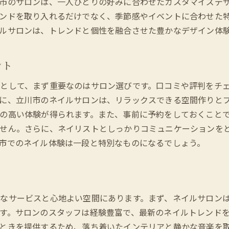
市のサロンは、一人ひとりの好みに合わせたカスタマイズデ
プロのアドバイスで理想のネイルを実現
ンドを取り入れるだけでなく、季節感やイベントに合わせた
予約のコツを押さえて最高のネイル体験を立川市で
ルサロンは、トレンドと個性を融合させた豊かなデザイン体
立川市内のネイルサロン予約のコツ
ベストな予約時間帯とその理由
ント
オンライン予約のメリットと活用法
として、まず重要なのはサロン選びです。口コミや評判をチ
キャンセルポリシーを確認する重要性
に、立川市のネイルサロンは、リラックスできる空間作りと
予約前に確認すべきサロンの特徴
の高い体験が得られます。また、事前に予約をしておくこと
特定のデザイナーを指名する方法
せん。さらに、ネイリストとしっかりコミュニケーションを
立川市内のネイルサロンでリラックスした時間を楽しむ方
市でのネイル体験は一段と特別なものになるでしょう。
リラックスできるサロン環境の選び方
立川市でのネイルケア時間を楽しむ秘訣
心地よい施術を受けるための準備
なサービスと心地よい空間にあります。まず、ネイルサロン
サロンでのリフレッシュ方法
す。サロンのスタッフは経験豊富で、最新のネイルトレンド
静かな時間を提供する人気サロン
ときを提供するため、落ち着いたインテリアと静かな音楽を