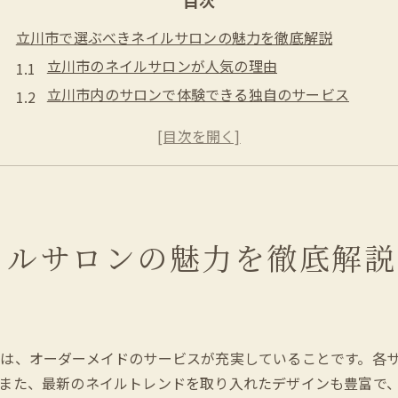
立川市で選ぶべきネイルサロンの魅力を徹底解説
立川市のネイルサロンが人気の理由
立川市内のサロンで体験できる独自のサービス
最新トレンドを取り入れたネイルデザイン
立川市で特別なネイル体験を得るポイント
地元で愛されるネイルサロンの特徴
リラックスできる空間作りの工夫
ネイルサロン選びのポイントと立川市の人気サロン
イルサロンの魅力を徹底解説
立川市でのネイルサロン選びの基準
おすすめのサロンを選ぶためのヒント
利用者の声から見る人気サロンの魅力
料金やサービス内容で選ぶ立川市のサロン
は、オーダーメイドのサービスが充実していることです。各
立川市内で豊富なデザインを提供するサロン
また、最新のネイルトレンドを取り入れたデザインも豊富で