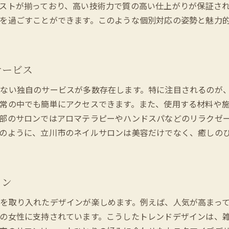
アクセスの良さも魅力のネイルサロン
ストが揃っており、高い技術力で質の高い仕上がりが保証さ
を過ごすことができます。このような個別対応の姿勢と魅力
立川市でトレンドを押さえたネイルデザイン体験
今話題のネイルデザインとその特徴
立川市内で体験できる最新ネイルトレンド
サービス
トレンドを意識したサロンの選び方
人気のネイルアート技術を取り入れる
ない独自のサービスが多数存在します。特に注目されるのが
個性を引き立てるデザインオプション
常の中でも簡単にアクセスできます。また、使用する材料や
部のサロンではアロマテラピーやハンドスパなどのリラクゼ
シーズンごとのおすすめデザイン
のように、立川市のネイルサロンは美容だけでなく、癒しの
特別なイベントに最適な立川市のネイルサロンサービス
イベントに合わせたネイルデザインの提案
立川市内で人気の特別メニュー紹介
イン
誕生日や記念日にぴったりのネイルサービス
ウェディング用の特別ネイルオプション
を取り入れたデザインが楽しめます。例えば、人気が高まっ
の女性に支持されています。こうしたトレンドデザインは、雑
イベント前の予約で押さえるべきポイント