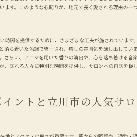
ネイルケアと同時に楽しめるサービス
います。このような心配りが、地元で長く愛される理由の一
魅力的なデザインが揃う立川市のネイルサロン選び
多様なデザインを提供するサロンの特徴
立川市で人気のデザインとその理由
い時間を提供するために、さまざまな工夫が施されています
個性を引き立てるデザイン選びのコツ
と落ち着いた色調で統一され、癒しの雰囲気を醸し出してい
デザインのリクエスト方法と注意点
。さらに、アロマを用いた香りの演出や、心を落ち着ける音
立川市内のトレンドデザインを体験
が、訪れる人々に特別な時間を提供し、サロンへの再訪を促
満足度の高いデザインを提供するサロン
立川市で自分だけの特別なネイルケアを楽しむ
プライベートサロンでの特別な体験
ポイントと立川市の人気サロ
立川市で個別対応が受けられるサロン
自分だけのオリジナルデザインを作成
特別なケアが受けられるサロンの選び方
予約制の特別サービスを活用する方法
在地とアクセスの良さが重要です。駅からの距離や、通勤・