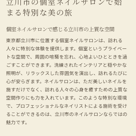
立川市の個室ネイルサロンで始
隠れ家のような立川市のネイルサロンでの
まる特別な美の旅
ひととき
ネイルサロン個室で訪れる美の新たな発見
個室ネイルサロンで感じる立川市の上質な空間
ネイルサロンで感じる立川市の静かな癒し空間
東京都立川市に位置する個室ネイルサロンは、訪れる
立川市のネイルサロンで癒しを得る方法
人々に特別な体験を提供します。個室というプライベー
心地よい空間が広がる立川市のネイルサロ
トな空間で、周囲の喧騒を忘れ、心地よいひとときを過
ン
ごすことができます。洗練されたインテリアと穏やかな
立川市で体感する静かなネイルサロンの魅
照明が、リラックスした雰囲気を演出し、訪れるたびに
力
心が安らぎます。ネイルサロンは、ただ美しいネイルを
施すだけでなく、訪れる人々の心身を癒すための上質な
ネイルサロンで味わう立川市ならではのリ
空間作りにも力を入れています。このような特別な環境
ラクゼーション
で、プロフェッショナルなネイリストによる施術を受け
立川市のネイルサロンで得られる静寂のひ
ることができるのは、立川市のネイルサロンならではの
ととき
魅力です。
個室ネイルサロンがもたらす立川市の癒し
効果