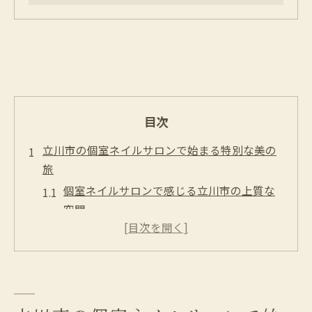
目次
立川市の個室ネイルサロンで始まる特別な美の
旅
個室ネイルサロンで感じる立川市の上質な
空間
美の旅を演出する立川市のネイルサロンの
特徴
立川市で体験する特別な美の旅の始まり
ネイルサロン個室で始まる心のリフレッシ
ュ