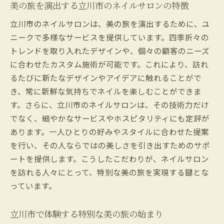
美の旅を演出する立川市のネイルサロンの特徴
個室ならではの隠れ家的ネイルサロンで新たな
立川市のネイルサロンは、美の旅を演出するために、ユ
発見を
ニークで多様なサービスを提供しています。四季折々の
立川市の隠れ家ネイルサロンの楽しみ方
トレンドを取り入れたデザインや、個々の顧客のニーズ
個室空間での驚きのネイルデザイン発見
に合わせたカスタム施術が可能です。これにより、訪れ
立川市のネイルサロンで独自の美を見つけ
るたびに新たなデザインやアイデアに触れることがで
る
き、常に新鮮な気持ちでネイルを楽しむことができま
隠れ家的サロンでの静かなひととき
す。さらに、立川市のネイルサロンは、その技術力だけ
立川市の個室ネイルサロンの特別な提案
でなく、細やかなサービスやホスピタリティにも定評が
あります。一人ひとりの好みやスタイルに合わせた提案
新たな美の可能性を広げる立川市の個室サ
を行い、その人ならではの美しさを引き出すためのサポ
ロン
ートを提供します。こうしたこだわりが、ネイルサロン
プロフェッショナルなネイリストが提供する至
を訪れる人々にとって、特別な美の旅を実現する鍵とな
福のひととき
っています。
立川市のネイルサロンでプロの技を体験
ネイリストによる特別なひとときの作り方
立川市で体験する特別な美の旅の始まり
立川市で受けるプロフェッショナルなケア