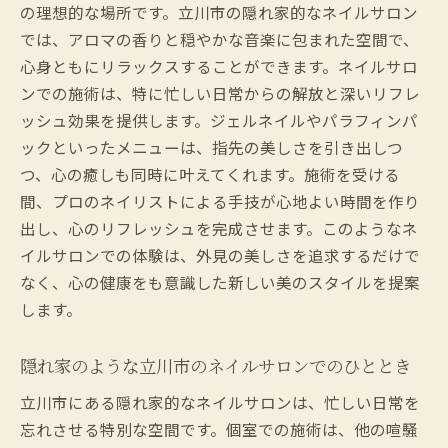
の理想的な場所です。立川市の隠れ家的なネイルサロン
ン体験
では、アロマの香りと穏やかな音楽に包まれた空間で、
個室でのプライベートケアがもたらす安ら
心身ともにリラックスすることができます。ネイルサロ
ぎ
ンでの施術は、特に忙しい日常からの解放と深いリフレ
立川市ネイルサロンで味わう特別なホスピ
ッシュ効果を提供します。ジェルネイルやパラフィンパ
タリティ
ックといったメニューは、指先の美しさを引き出しつ
ネイルサロン個室での温もりあるおもてな
つ、心の癒しも同時に叶えてくれます。施術を受ける
し
間、プロのネイリストによる手技が心地よい時間を作り
出し、心のリフレッシュを完成させます。このようなネ
立川市で受ける心地よいサービスの秘密
イルサロンでの体験は、外見の美しさを追求するだけで
ネイルサロンでのリラックス体験を最大限
なく、心の健康をも意識した新しい美のスタイルを提案
に
します。
訪れるたびに新しい美しさを見つける立川市の
ネイルサロン
隠れ家のような立川市のネイルサロンでのひととき
立川市のサロンでの美の新発見の旅
立川市にある隠れ家的なネイルサロンは、忙しい日常を
個室ネイルサロンでのリピーターが多い理
忘れさせる特別な空間です。個室での施術は、他の喧騒
由