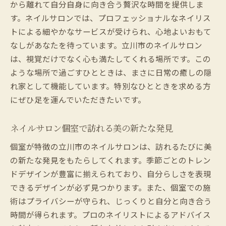
から離れて自分自身に向き合う贅沢な時間を提供しま
訪れるたびに異なる体験を提供する立川市
す。ネイルサロンでは、プロフェッショナルなネイリス
のサロン
トによる細やかなサービスが受けられ、心地よいおもて
立川市のネイルサロンでの毎回新しいデザ
なしがあなたを待っています。立川市のネイルサロン
イン
は、視覚だけでなく心も満たしてくれる場所です。この
ネイルサロンでの発見が日常を彩る
ような場所で過ごすひとときは、まさに日常の癒しの隠
立川市のサロンでの変化と驚き
れ家として機能しています。特別なひとときを求める方
立川市のネイルサロンで特別な美を手に入れる
にぜひ足を運んでいただきたいです。
方法
ネイルサロン個室で訪れる美の新たな発見
特別な美を手に入れる立川市のネイルサロ
ン活用法
個室が特徴の立川市のネイルサロンは、訪れるたびに美
ネイルサロンでの美の追求を始める方法
の新たな発見をもたらしてくれます。季節ごとのトレン
立川市での美の旅を成功させるポイント
ドデザインが豊富に揃えられており、自分らしさを表現
できるデザインが必ず見つかります。また、個室での施
ネイルサロン個室で美の秘訣を知る
術はプライバシーが守られ、じっくりと自分と向き合う
特別な体験を求める人への立川市のサロン
時間が得られます。プロのネイリストによるアドバイス
ガイド