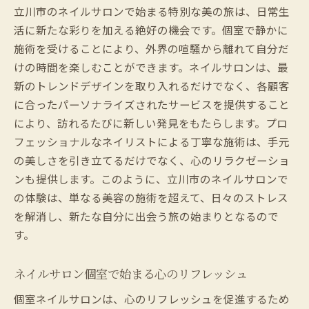
立川市のネイルサロンで始まる特別な美の旅は、日常生
ネイルサロン個室での至福時間の魅力
活に新たな彩りを加える絶好の機会です。個室で静かに
プロのネイリストが導く美の世界
施術を受けることにより、外界の喧騒から離れて自分だ
立川市のネイルサロンで味わう贅沢な時間
けの時間を楽しむことができます。ネイルサロンは、最
季節ごとのトレンドを楽しむ立川市のネイルサ
新のトレンドデザインを取り入れるだけでなく、各顧客
ロン
に合ったパーソナライズされたサービスを提供すること
立川市で楽しむ季節のネイルトレンド
により、訪れるたびに新しい発見をもたらします。プロ
フェッショナルなネイリストによる丁寧な施術は、手元
ネイルサロン個室で試す最新トレンド
の美しさを引き立てるだけでなく、心のリラクゼーショ
季節に合わせたネイルデザインの提案
ンも提供します。このように、立川市のネイルサロンで
立川市のサロンで楽しむ四季折々の美
の体験は、単なる美容の施術を超えて、日々のストレス
ネイルサロンでの流行をいち早くキャッチ
を解消し、新たな自分に出会う旅の始まりとなるので
立川市で見つける季節のネイルインスピレ
す。
ーション
ネイルサロンの個室で得られる心地よいおもて
ネイルサロン個室で始まる心のリフレッシュ
なし
個室ネイルサロンは、心のリフレッシュを促進するため
心地よいおもてなしを受ける立川市のサロ