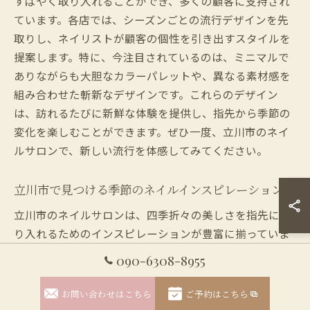
すばやく取り入れることができ、多くの顧客に支持され
ています。各店では、シーズンごとの流行デザインを先
取りし、ネイリストが顧客の個性を引き出すスタイルを
提案します。特に、今注目されているのは、ミニマルで
ありながらも大胆なカラーパレットや、異なる素材感を
組み合わせた斬新なデザインです。これらのデザイン
は、訪れるたびに新鮮な体験を提供し、指先から季節の
変化を楽しむことができます。ぜひ一度、立川市のネイ
ルサロンで、新しい流行を体感してみてください。
立川市で見つける季節のネイルインスピレーション
立川市のネイルサロンは、四季折々の美しさを指先に取
り入れるためのインスピレーションが豊富に揃っていま
す。季節ごとのテーマに合わせたデザインやカラーが充
090-6308-8955
実しており、訪れるたびに新しいアイデアを持ち帰るこ
とができます。特に秋冬シーズンには、深みのある色彩
お問い合わせはこちら
ご予約はこちら
やテクスチャが人気を博し、春夏には明るく華やかなデ