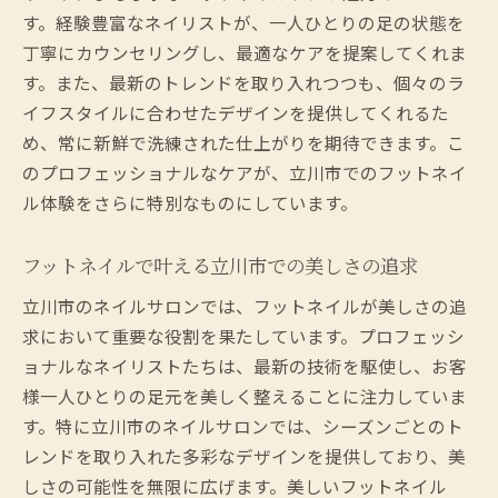
える要素
す。経験豊富なネイリストが、一人ひとりの足の状態を
ネイルサロンで学ぶ立川市のフットネイル
丁寧にカウンセリングし、最適なケアを提案してくれま
傾向
す。また、最新のトレンドを取り入れつつも、個々のラ
イフスタイルに合わせたデザインを提供してくれるた
立川市のネイルサロンで特別なひとときを過ご
め、常に新鮮で洗練された仕上がりを期待できます。こ
す方法
のプロフェッショナルなケアが、立川市でのフットネイ
リラックスタイムを演出する立川市のネイ
ル体験をさらに特別なものにしています。
ルサロン
立川市のネイルサロンで心に残る体験を演
フットネイルで叶える立川市での美しさの追求
出
立川市のネイルサロンでは、フットネイルが美しさの追
特別感を味わう立川市のプライベートネイ
求において重要な役割を果たしています。プロフェッシ
ルサロン
ョナルなネイリストたちは、最新の技術を駆使し、お客
立川市で過ごす癒しのフットネイルセッシ
様一人ひとりの足元を美しく整えることに注力していま
ョン
す。特に立川市のネイルサロンでは、シーズンごとのト
思い出に残る立川市のネイルサロン訪問の
レンドを取り入れた多彩なデザインを提供しており、美
計画
しさの可能性を無限に広げます。美しいフットネイル