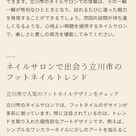
できます。立川市のネイルサロンでの体験は、その一瞬
立川市のネイルサロンで見つける心の安ら
一瞬が特別なひとときとなり、訪れるたびに違った魅力
ぎ
を発見することができるでしょう。次回の訪問が待ち遠
フットネイルがもたらす立川市でのリラク
しくなるような、心地よい時間を提供するネイルサロン
ゼーション
で、美しさと癒しの両方を堪能してみてください。
立川市のネイルサロンでの癒しの時間を大
切に
フットネイルで感じる立川市のネイルサロンの
特別な空間
ネイルサロンで出会う立川市の
立川市のネイルサロンで見つける特別な空
フットネイルトレンド
間
フットネイルが創る立川市のサロン体験の
立川市で人気のフットネイルデザインをチェック
違い
立川市のネイルサロンでは、フットネイルのデザインが
立川市で心地よいサロンの雰囲気を楽しむ
多彩に揃っています。特に注目されているのは、トレン
ネイルサロンの空間デザインがもたらす立
ドを取り入れた個性的なアートデザインです。例えば、
川市の魅力
シンプルなワンカラーネイルに少しのアートを加えるこ
立川市のネイルサロンで過ごす特別なひと