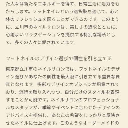
た人々は新たなエネルギーを得て、日常生活に活力をも
ネイルタイム
たらします。フットネイルという選択肢を通じて、心と
立川市でのフットネイルタイムの楽しみ方
体のリフレッシュを図ることができるのです。このよう
幸福感をもたらす立川市ネイルサロンの施
に、立川市のネイルサロンは、美しさの追求とともに、
術
心地よいリラクゼーションを提供する特別な場所とし
立川市のネイルサロンで味わう極上のひと
て、多くの人々に愛されています。
とき
フットネイルが叶える立川市でのリフレッ
フットネイルのデザイン選びで個性を引き立てる
シュ
東京都立川市のネイルサロンでは、フットネイルのデザ
立川市のネイルサロンで心を癒す瞬間
イン選びがあなたの個性を最大限に引き立てる重要な要
フットネイルで感じる立川市の至福の時間
素となります。多彩なデザインオプションが用意されて
ネイルサロンで叶える立川市のフットネイルデ
おり、流行を取り入れつつ、自分だけのスタイルを表現
ザインの魅力
することが可能です。ネイルサロンのプロフェッショナ
ルなスタッフが、季節やイベントに合わせたデザインの
個性を活かす立川市のフットネイルデザイ
アドバイスを提供し、あなたの希望をしっかりと反映さ
ン
せたネイルに仕上げます。このようなオーダーメイドの
立川市で選べる多彩なフットネイルスタイ