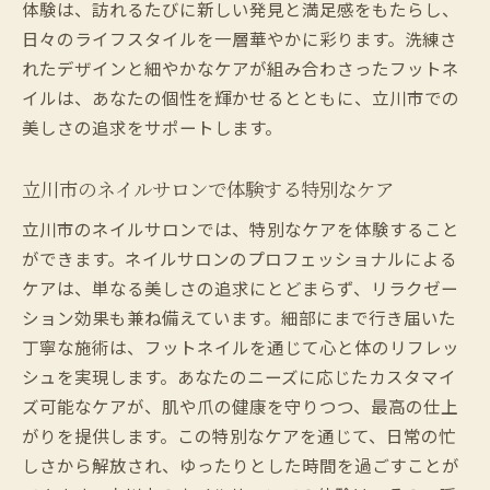
体験は、訪れるたびに新しい発見と満足感をもたらし、
ル
日々のライフスタイルを一層華やかに彩ります。洗練さ
ネイルサロンで実現する立川市の独自デザ
れたデザインと細やかなケアが組み合わさったフットネ
イン
イルは、あなたの個性を輝かせるとともに、立川市での
立川市のフットネイルで創造する美のアー
美しさの追求をサポートします。
ト
ネイルサロンが提案する立川市の最新デザ
立川市のネイルサロンで体験する特別なケア
イン
立川市のネイルサロンでは、特別なケアを体験すること
立川市のフットネイルで表現するトレンド
ができます。ネイルサロンのプロフェッショナルによる
感
ケアは、単なる美しさの追求にとどまらず、リラクゼー
立川市のネイルサロンで心を癒すフットネイル
ション効果も兼ね備えています。細部にまで行き届いた
の秘密
丁寧な施術は、フットネイルを通じて心と体のリフレッ
立川市のネイルサロンが提供するリラクゼ
シュを実現します。あなたのニーズに応じたカスタマイ
ーション
ズ可能なケアが、肌や爪の健康を守りつつ、最高の仕上
心に響く立川市のフットネイルケアの技
がりを提供します。この特別なケアを通じて、日常の忙
癒しを実感する立川市のネイルサロン体験
しさから解放され、ゆったりとした時間を過ごすことが