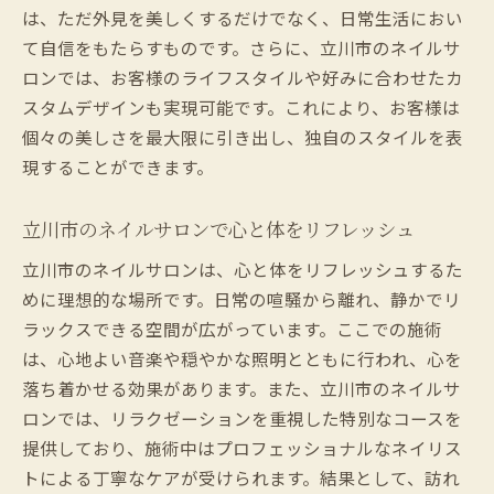
立川市のネイルサロンでの特別なケアの楽
は、ただ外見を美しくするだけでなく、日常生活におい
しみ方
て自信をもたらすものです。さらに、立川市のネイルサ
フットネイルで立川市のネイルサロンが提供す
ロンでは、お客様のライフスタイルや好みに合わせたカ
る美の極み
スタムデザインも実現可能です。これにより、お客様は
立川市ネイルサロンの技術が生む美しさの
個々の美しさを最大限に引き出し、独自のスタイルを表
秘密
現することができます。
フットネイルで引き出す立川市の美的セン
ス
立川市のネイルサロンで心と体をリフレッシュ
立川市ネイルサロンの美しさを追求するア
立川市のネイルサロンは、心と体をリフレッシュするた
プローチ
めに理想的な場所です。日常の喧騒から離れ、静かでリ
フットネイルで表現する立川市のエレガン
ラックスできる空間が広がっています。ここでの施術
ス
は、心地よい音楽や穏やかな照明とともに行われ、心を
落ち着かせる効果があります。また、立川市のネイルサ
立川市のネイルサロンで体感する美の革新
ロンでは、リラクゼーションを重視した特別なコースを
立川市のフットネイルがもたらす自信と輝
提供しており、施術中はプロフェッショナルなネイリス
き
トによる丁寧なケアが受けられます。結果として、訪れ
立川市のネイルサロンがもたらす至福のフット