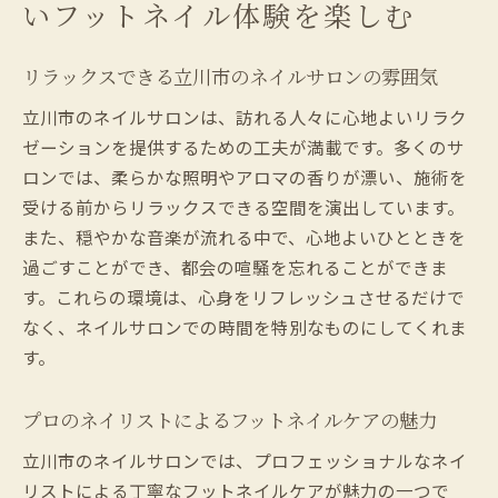
いフットネイル体験を楽しむ
フットネイルのデザイン選びで個性を引き
立てる
リラックスできる立川市のネイルサロンの雰囲気
立川市のネイルサロンで体験する特別なケ
立川市のネイルサロンは、訪れる人々に心地よいリラク
ア
ゼーションを提供するための工夫が満載です。多くのサ
ネイルサロンで出会う立川市のフットネイルト
ロンでは、柔らかな照明やアロマの香りが漂い、施術を
レンド
受ける前からリラックスできる空間を演出しています。
立川市で人気のフットネイルデザインをチ
また、穏やかな音楽が流れる中で、心地よいひとときを
ェック
過ごすことができ、都会の喧騒を忘れることができま
トレンドを取り入れた立川市のネイルサロ
す。これらの環境は、心身をリフレッシュさせるだけで
ンアート
なく、ネイルサロンでの時間を特別なものにしてくれま
季節ごとのフットネイルで立川市を楽しむ
す。
方法
プロのネイリストによるフットネイルケアの魅力
最新技術を駆使した立川市のネイルサロン
サービス
立川市のネイルサロンでは、プロフェッショナルなネイ
立川市のフットネイルトレンドに影響を与
リストによる丁寧なフットネイルケアが魅力の一つで