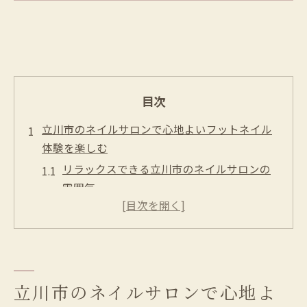
目次
立川市のネイルサロンで心地よいフットネイル
体験を楽しむ
リラックスできる立川市のネイルサロンの
雰囲気
プロのネイリストによるフットネイルケア
の魅力
フットネイルで叶える立川市での美しさの
追求
立川市のネイルサロンで心と体をリフレッ
立川市のネイルサロンで心地よ
シュ