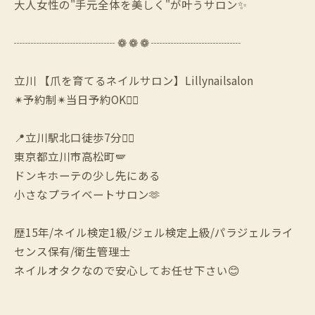
大人女性の"手元全体を美しく"が叶うサロン✨
┈┈┈┈┈┈┈┈┈ ❁ ❁ ❁ ┈┈┈┈┈┈┈┈
立川 【爪を育てるネイルサロン】Lillynailsalon
✴︎予約制✴︎当日予約OK🙆‍♀️
📍立川駅北口徒歩7分🚶‍♀️
東京都立川市高松町🪽
ドンキホーテの少し先にある
小さなプライベートサロン🫶
歴15年/ネイル検定1級/ジェル検定上級/パラジェルライ
センス保有/衛生管理士
ネイルオタクなので安心してお任せ下さい😊