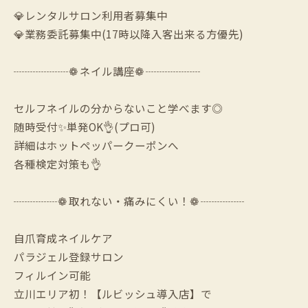
💎レンタルサロン利用者募集中
💎業務委託募集中(17時以降入客出来る方優先)
┈┈┈┈┈❁ ネイル講座❁ ┈┈┈┈┈
セルフネイルの分からないこと学べます◎
随時受付✨単発OK👌(プロ可)
詳細はホットペッパークーポンへ
各種検定対策も👌
┈┈┈┈❁ 取れない・痛みにくい！❁ ┈┈┈┈
自爪育成ネイルケア
パラジェル登録サロン
フィルイン可能
立川エリア初！【ルビッシュ導入店】で