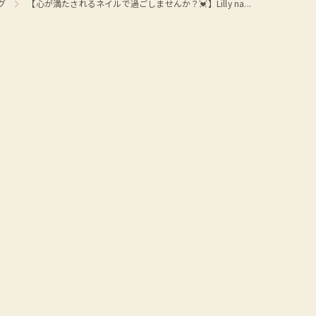
グ
【心が満たされるネイルで過ごしませんか？💓】Lilly na...