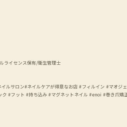
ェルライセンス保有/衛生管理士
愛い #立川ネイルサロン#ネイルケアが得意なお店 #フィルイン #マ
 #フット #持ち込み #マグネットネイル #enoi #巻き爪