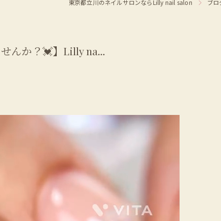
東京都立川のネイルサロンならLilly nail salon
ブロ
💓】Lilly na...