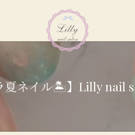
イル🏝️】Lilly nail sa