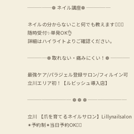
┈┈┈┈┈❁ ネイル講座❁ ┈┈┈┈┈
ネイルの分からないこと何でも教えます🙆‍♀️✨
随時受付✨単発OK👌
詳細はハイライトよりご確認ください。
┈┈┈┈❁ 取れない・痛みにくい！❁ ┈┈┈┈
最強ケア/パラジェル登録サロン/フィルイン可
立川エリア初！【ルビッシュ導入店】
┈┈┈┈┈┈┈┈┈ ❁ ❁ ❁ ┈┈┈┈┈┈┈┈
立川 【爪を育てるネイルサロン】Lillynailsalon
✴︎予約制✴︎当日予約OK🙆‍♀️