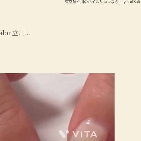
東京都立川のネイルサロンならLilly nail sal
lon立川...