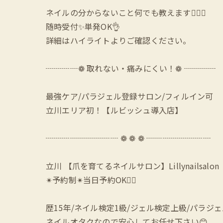
ネイルの分からないこと何でも教えます🙆‍♀️✨
随時受付✨単発OK👌
詳細はハイライトよりご確認ください。
┈┈┈┈❁ 取れない・痛みにくい！❁ ┈┈┈┈
最強ケア/パラジェル登録サロン/フィルイン可
立川エリア初！【ルビッシュ導入店】
┈┈┈┈┈┈┈┈┈ ❁ ❁ ❁ ┈┈┈┈┈┈┈┈
立川 【爪を育てるネイルサロン】Lillynailsalon
✴︎予約制✴︎当日予約OK🙆‍♀️
歴15年/ネイル検定1級/ジェル検定上級/パラジ
ネイルオタクなので安心してお任せ下さい😊