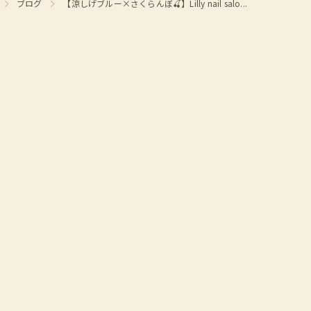
ブログ
【涼しげブルー×さくらんぼ🍒】Lilly nail salo...