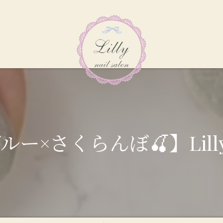
×さくらんぼ🍒】Lilly nail