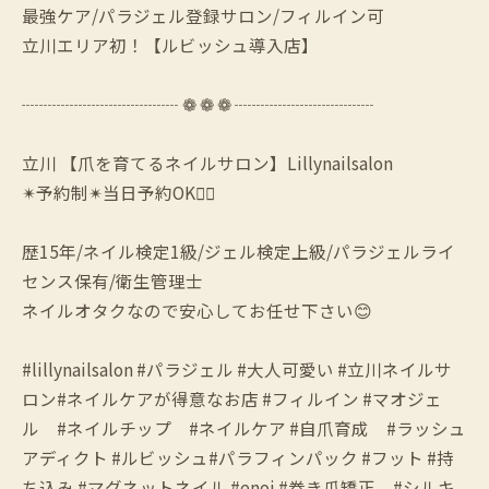
最強ケア/パラジェル登録サロン/フィルイン可
立川エリア初！【ルビッシュ導入店】
┈┈┈┈┈┈┈┈┈ ❁ ❁ ❁ ┈┈┈┈┈┈┈┈
立川 【爪を育てるネイルサロン】Lillynailsalon
✴︎予約制✴︎当日予約OK🙆‍♀️
歴15年/ネイル検定1級/ジェル検定上級/パラジェルライ
センス保有/衛生管理士
ネイルオタクなので安心してお任せ下さい😊
#lillynailsalon #パラジェル #大人可愛い #立川ネイルサ
ロン#ネイルケアが得意なお店 #フィルイン #マオジェ
ル #ネイルチップ #ネイルケア #自爪育成 #ラッシュ
アディクト #ルビッシュ#パラフィンパック #フット #持
ち込み #マグネットネイル #enoi #巻き爪矯正 #シルキ