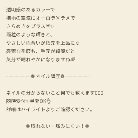
透明感のあるカラーで
梅雨の空気にオーロラ×ラメで
きらめきをプラス☔️✨
雨粒のような輝きと、
やさしい色合いが指先を上品に☺️
憂鬱な季節も、手元が綺麗だと
気分が晴れやかになりますね🌈
┈┈┈┈┈❁ ネイル講座❁ ┈┈┈┈┈
ネイルの分からないこと何でも教えます🙆‍♀️✨
随時受付✨単発OK👌
詳細はハイライトよりご確認ください。
┈┈┈┈❁ 取れない・痛みにくい！❁ ┈┈┈┈