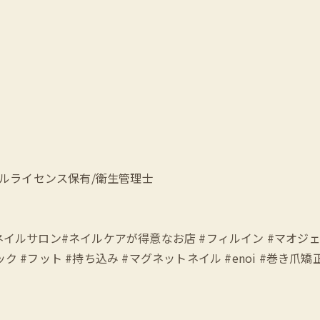
ェルライセンス保有/衛生管理士
愛い #立川ネイルサロン#ネイルケアが得意なお店 #フィルイン #マ
 #フット #持ち込み #マグネットネイル #enoi #巻き爪