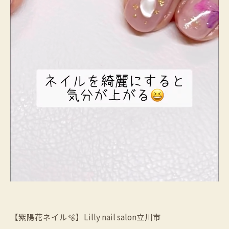
【紫陽花ネイル🫧】Lilly nail salon立川市