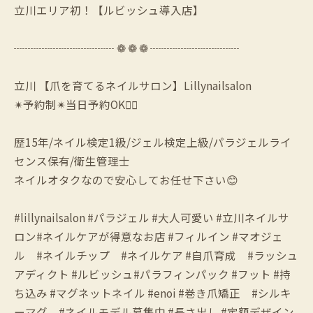
立川エリア初！【ルビッシュ導入店】
┈┈┈┈┈┈┈┈┈ ❁ ❁ ❁ ┈┈┈┈┈┈┈┈
立川 【爪を育てるネイルサロン】Lillynailsalon
✴︎予約制✴︎当日予約OK🙆‍♀️
歴15年/ネイル検定1級/ジェル検定上級/パラジェルライ
センス保有/衛生管理士
ネイルオタクなので安心してお任せ下さい😊
#lillynailsalon #パラジェル #大人可愛い #立川ネイルサ
ロン#ネイルケアが得意なお店 #フィルイン #マオジェ
ル #ネイルチップ #ネイルケア #自爪育成 #ラッシュ
アディクト #ルビッシュ#パラフィンパック #フット #持
ち込み #マグネットネイル #enoi #巻き爪矯正 #シルキ
ーマグ #ネイルモデル募集中 #長さ出し #定額デザイン