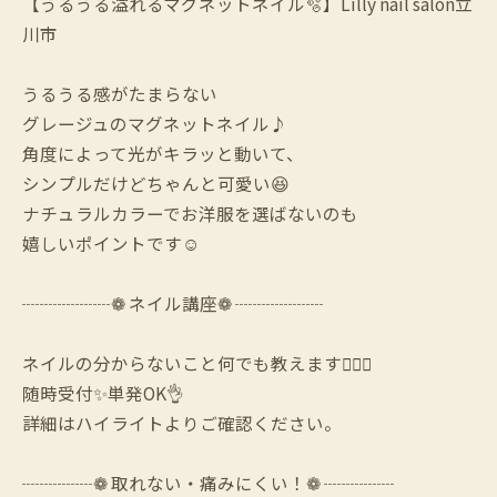
【うるうる溢れるマグネットネイル🫧】Lilly nail salon立
川市
うるうる感がたまらない
グレージュのマグネットネイル♪
角度によって光がキラッと動いて、
シンプルだけどちゃんと可愛い😆
ナチュラルカラーでお洋服を選ばないのも
嬉しいポイントです☺️
┈┈┈┈┈❁ ネイル講座❁ ┈┈┈┈┈
ネイルの分からないこと何でも教えます🙆‍♀️✨
随時受付✨単発OK👌
詳細はハイライトよりご確認ください。
┈┈┈┈❁ 取れない・痛みにくい！❁ ┈┈┈┈