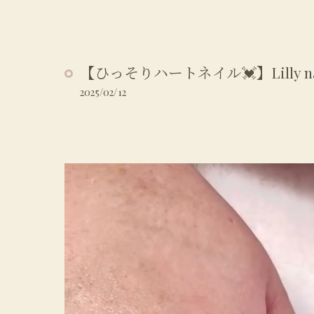
【ひっそりハートネイル💓】Lilly nail 
2025/02/12