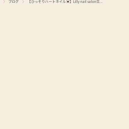
ブログ
【ひっそりハートネイル💓】Lilly nail salon立...