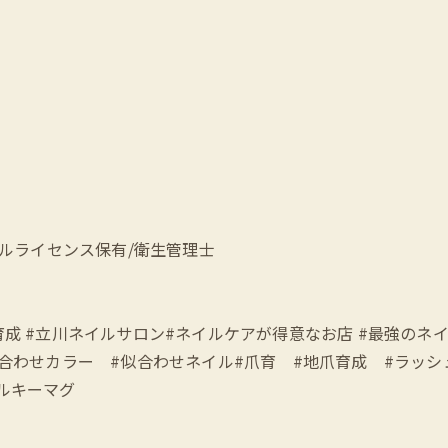
ェルライセンス保有/衛生管理士
愛い #地爪育成 #立川ネイルサロン#ネイルケアが得意なお店 #最強
似合わせカラー #似合わせネイル#爪育 #地爪育成 #ラッシュ
シルキーマグ