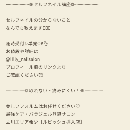
┈┈┈┈┈❁ セルフネイル講座❁ ┈┈┈┈┈
セルフネイルの分からないこと
なんでも教えます🙆‍♀️✨
随時受付✨単発OK👌
お値段や詳細は
@lilly_nailsalon
プロフィール欄のリンクより
ご確認ください🥰
┈┈┈┈❁ 取れない・痛みにくい！❁ ┈┈┈┈
美しいフォルムはお任せください♡
最強ケア・パラジェル登録サロン
立川エリア希少【ルビッシュ導入店】