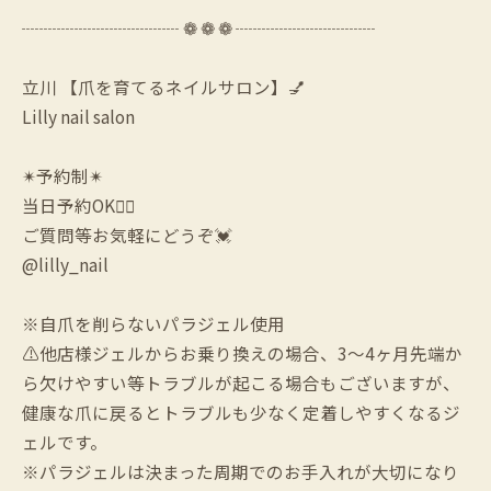
┈┈┈┈┈┈┈┈┈ ❁ ❁ ❁ ┈┈┈┈┈┈┈┈
立川 【爪を育てるネイルサロン】💅
Lilly nail salon
✴︎予約制✴︎
当日予約OK🙆‍♀️
ご質問等お気軽にどうぞ💓
@lilly_nail
※自爪を削らないパラジェル使用
⚠︎他店様ジェルからお乗り換えの場合、3〜4ヶ月先端か
ら欠けやすい等トラブルが起こる場合もございますが、
健康な爪に戻るとトラブルも少なく定着しやすくなるジ
ェルです。
※パラジェルは決まった周期でのお手入れが大切になり