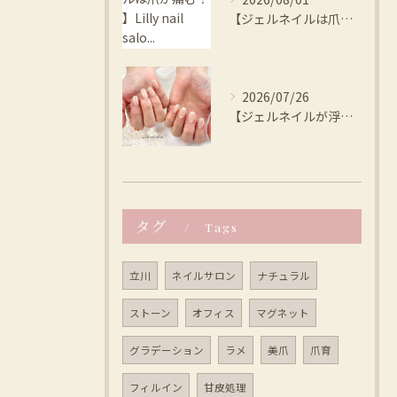
【ジェルネイルは爪が痛む？ 】Lilly nail salo...
2026/07/26
【ジェルネイルが浮く、本当の原因は？ 】Lilly nail...
タグ
Tags
立川
ネイルサロン
ナチュラル
ストーン
オフィス
マグネット
グラデーション
ラメ
美爪
爪育
フィルイン
甘皮処理