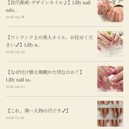
【自爪育成×デザインネイル♪】Lilly nail
salo...
2026/04/28
【ワンランク上の美人ネイル、お任せくだ
さい💅】Lilly n...
2026/04/20
【なぜ付け替え周期が大切なのか？】
Lilly nail sa...
2026/04/03
【これ、同一人物の爪です💅】
2026/03/25